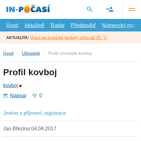
Přejít
na
hlavní
obsah
Úvod
Aktuálně
Radar
Předpověď
Numerický model
Vrací se tropické teploty, zítra až 35 °C
AKTUALITA:
Úvod
Uživatelé
Profil uživatele kovboj
Profil kovboj
kovboj
Napsat
0
Jméno a příjmení, registrace
Jan Březina 04.04.2017