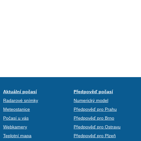
Aktuální počasí
Předpověď počasí
Radarové snímky
Numerický model
Meteostanice
Předpověď pro Prahu
Počasí u vás
Předpověď pro Brno
Webkamery
Předpověď pro Ostravu
Teplotní mapa
Předpověď pro Plzeň