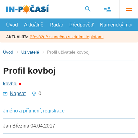
Přejít
na
hlavní
obsah
Úvod
Aktuálně
Radar
Předpověď
Numerický model
Převážně slunečno s letními teplotami
AKTUALITA:
Úvod
Uživatelé
Profil uživatele kovboj
Profil kovboj
kovboj
Napsat
0
Jméno a příjmení, registrace
Jan Březina 04.04.2017