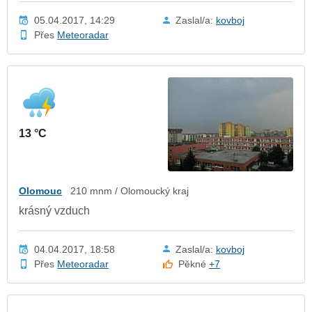
05.04.2017, 14:29
Zaslal/a:
kovboj
Přes
Meteoradar
13 °C
Olomouc
210 mnm / Olomoucký kraj
krásný vzduch
04.04.2017, 18:58
Zaslal/a:
kovboj
Přes
Meteoradar
Pěkné
+7