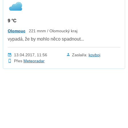
9 °C
Olomouc
221 mnm / Olomoucký kraj
vypadá, že by mohlo něco spadnout...
13.04.2017, 11:56
Zaslal/a:
kovboj
Přes
Meteoradar