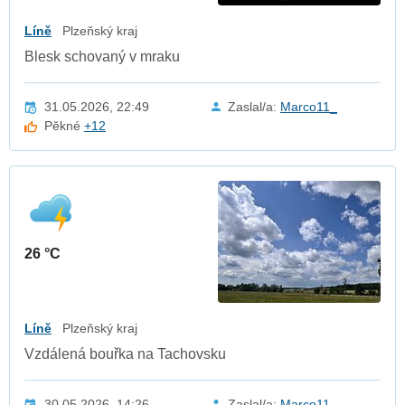
Líně
Plzeňský kraj
Blesk schovaný v mraku
31.05.2026, 22:49
Zaslal/a:
Marco11_
Pěkné
+12
26 °C
Líně
Plzeňský kraj
Vzdálená bouřka na Tachovsku
30.05.2026, 14:26
Zaslal/a:
Marco11_