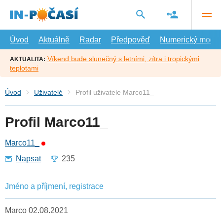
Přejít
na
hlavní
obsah
Úvod
Aktuálně
Radar
Předpověď
Numerický model
Víkend bude slunečný s letními, zítra i tropickými
AKTUALITA:
teplotami
Úvod
Uživatelé
Profil uživatele Marco11_
Profil Marco11_
Marco11_
Napsat
235
Jméno a příjmení, registrace
Marco 02.08.2021