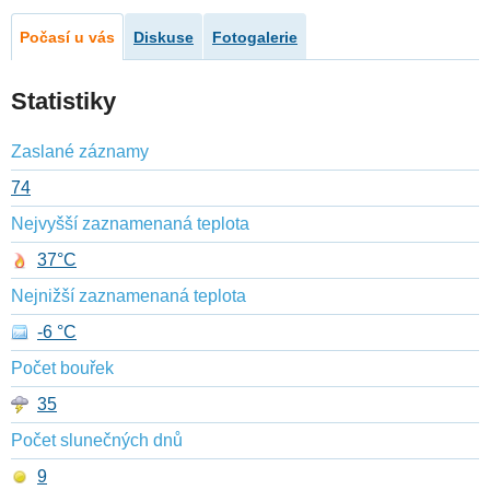
Počasí u vás
Diskuse
Fotogalerie
Statistiky
Zaslané záznamy
74
Nejvyšší zaznamenaná teplota
37°C
Nejnižší zaznamenaná teplota
-6 °C
Počet bouřek
35
Počet slunečných dnů
9