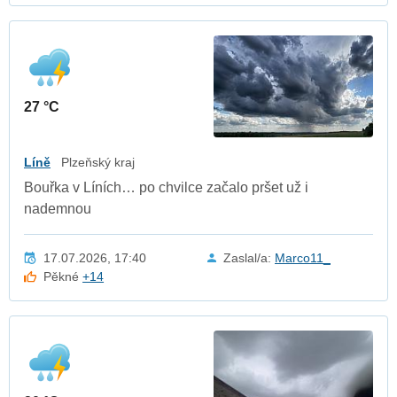
27 °C
Líně
Plzeňský kraj
Bouřka v Líních… po chvilce začalo pršet už i
nademnou
17.07.2026, 17:40
Zaslal/a:
Marco11_
Pěkné
+14