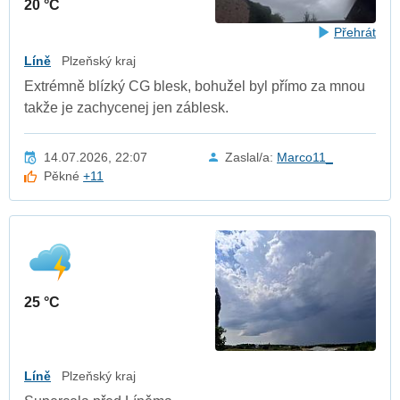
20 °C
Přehrát
Líně
Plzeňský kraj
Extrémně blízký CG blesk, bohužel byl přímo za mnou
takže je zachycenej jen záblesk.
14.07.2026, 22:07
Zaslal/a:
Marco11_
Pěkné
+11
25 °C
Líně
Plzeňský kraj