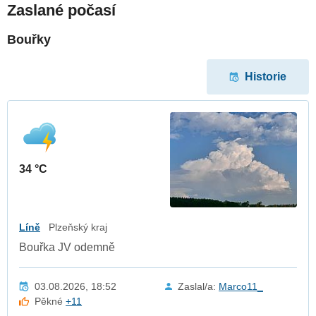
Zaslané počasí
Bouřky
Historie
34 °C
Líně
Plzeňský kraj
Bouřka JV odemně
03.08.2026, 18:52
Zaslal/a:
Marco11_
Pěkné
+11