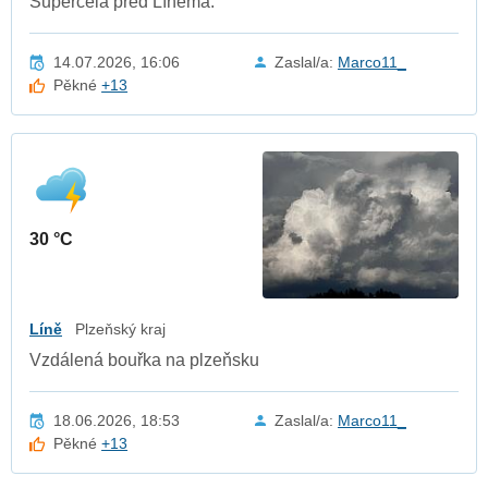
Supercela před Líněma.
14.07.2026, 16:06
Zaslal/a:
Marco11_
Pěkné
+13
30 °C
Líně
Plzeňský kraj
Vzdálená bouřka na plzeňsku
18.06.2026, 18:53
Zaslal/a:
Marco11_
Pěkné
+13