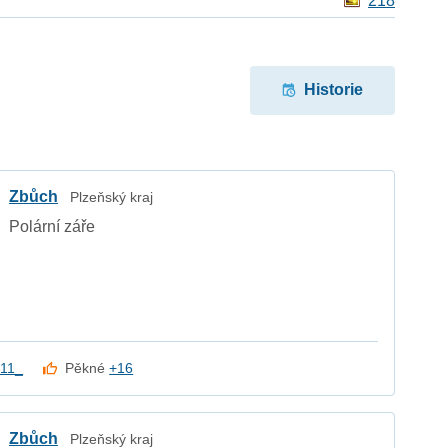
218
Historie
Zbůch
Plzeňský kraj
Polární záře
11_
Pěkné
+16
Zbůch
Plzeňský kraj