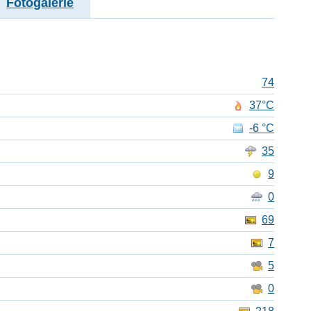
Fotogalerie
74
37°C
-6 °C
35
9
0
69
7
5
0