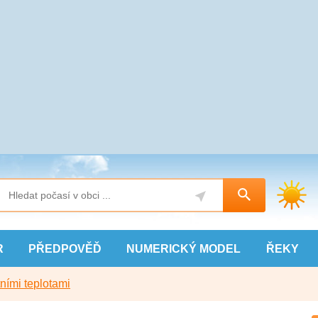
R
PŘEDPOVĚĎ
NUMERICKÝ
MODEL
ŘEKY
ními teplotami