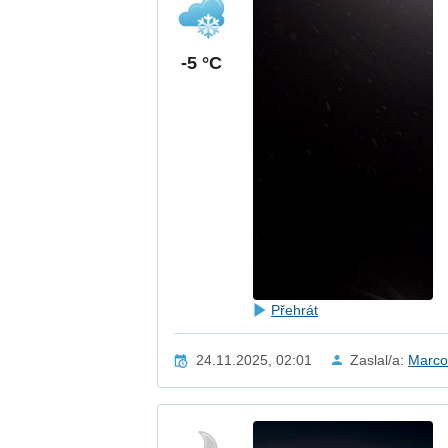
-5 °C
Přehrát
24.11.2025, 02:01
Zaslal/a:
Marco