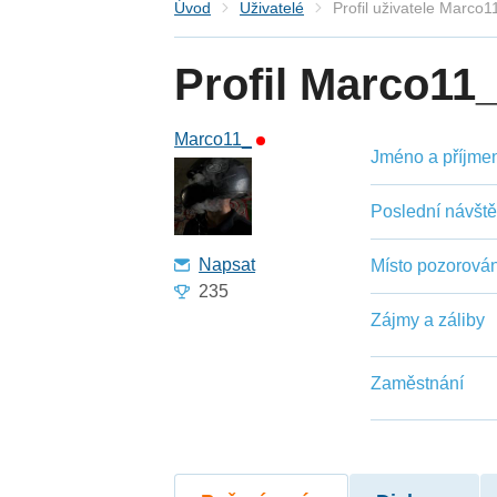
Úvod
Uživatelé
Profil uživatele Marco1
Profil Marco11
Marco11_
Jméno a příjmení
Poslední návšt
Napsat
Místo pozorován
235
Zájmy a záliby
Zaměstnání