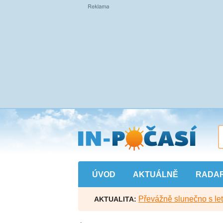
Přejít
na
hlavní
obsah
ÚVOD
AKTUÁLNĚ
RADA
Převážně slunečno s let
AKTUALITA: