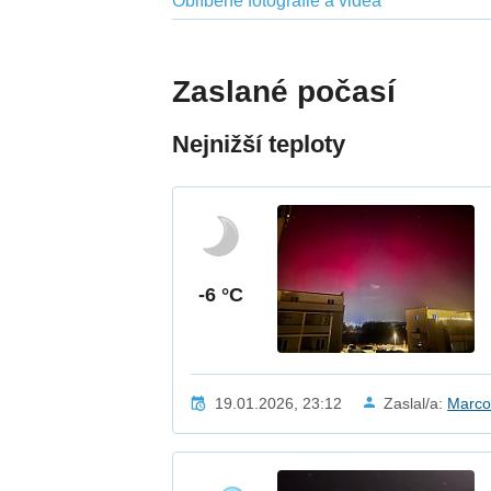
Oblíbené fotografie a videa
Zaslané počasí
Nejnižší teploty
-6 °C
19.01.2026, 23:12
Zaslal/a:
Marco