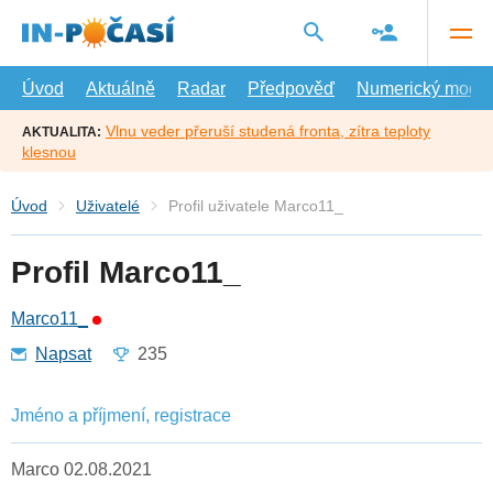
Přejít
na
hlavní
obsah
Úvod
Aktuálně
Radar
Předpověď
Numerický model
Vlnu veder přeruší studená fronta, zítra teploty
AKTUALITA:
klesnou
Úvod
Uživatelé
Profil uživatele Marco11_
Profil Marco11_
Marco11_
Napsat
235
Jméno a příjmení, registrace
Marco 02.08.2021