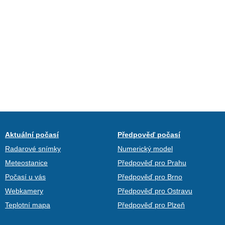
Aktuální počasí
Předpověď počasí
Radarové snímky
Numerický model
Meteostanice
Předpověď pro Prahu
Počasí u vás
Předpověď pro Brno
Webkamery
Předpověď pro Ostravu
Teplotní mapa
Předpověď pro Plzeň