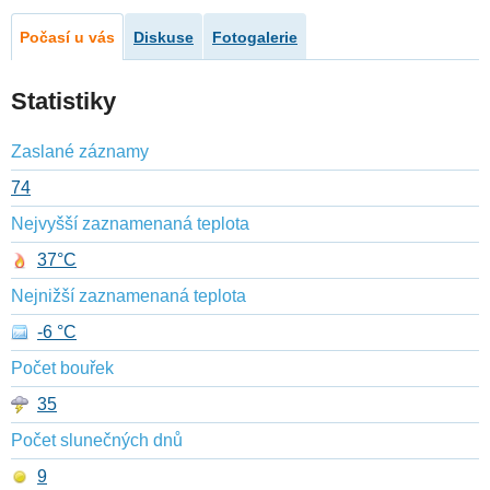
Počasí u vás
Diskuse
Fotogalerie
Statistiky
Zaslané záznamy
74
Nejvyšší zaznamenaná teplota
37°C
Nejnižší zaznamenaná teplota
-6 °C
Počet bouřek
35
Počet slunečných dnů
9