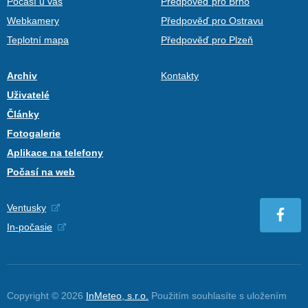
Počasí u vás
Předpověď pro Brno
Webkamery
Předpověď pro Ostravu
Teplotní mapa
Předpověď pro Plzeň
Archiv
Kontakty
Uživatelé
Články
Fotogalerie
Aplikace na telefony
Počasí na web
Ventusky
In-počasie
Copyright © 2026
InMeteo, s.r.o.
Použitím souhlasíte s uložením