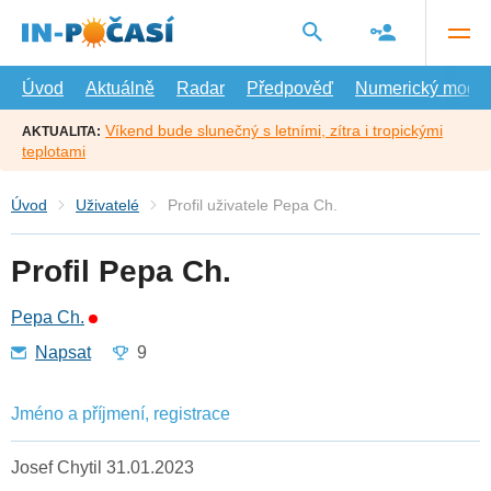
Přejít
na
hlavní
obsah
Úvod
Aktuálně
Radar
Předpověď
Numerický model
Víkend bude slunečný s letními, zítra i tropickými
AKTUALITA:
teplotami
Úvod
Uživatelé
Profil uživatele Pepa Ch.
Profil Pepa Ch.
Pepa Ch.
Napsat
9
Jméno a příjmení, registrace
Josef Chytil 31.01.2023