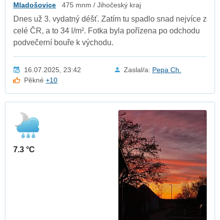
Mladošovice
475 mnm / Jihočeský kraj
Dnes už 3. vydatný déšť. Zatím tu spadlo snad nejvíce z
celé ČR, a to 34 l/m². Fotka byla pořízena po odchodu
podvečerní bouře k východu.
16.07.2025, 23:42
Zaslal/a:
Pepa Ch.
Pěkné
+10
7.3 °C