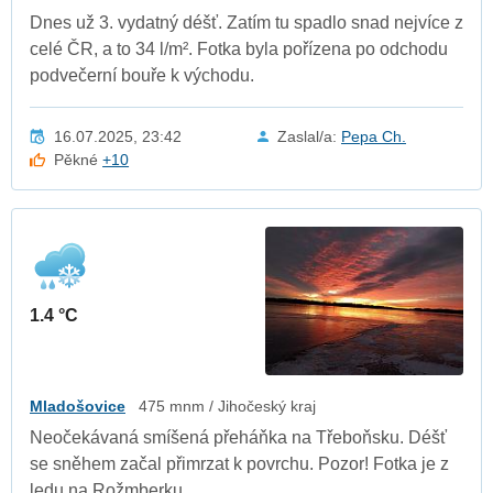
Dnes už 3. vydatný déšť. Zatím tu spadlo snad nejvíce z
celé ČR, a to 34 l/m². Fotka byla pořízena po odchodu
podvečerní bouře k východu.
16.07.2025, 23:42
Zaslal/a:
Pepa Ch.
Pěkné
+10
1.4 °C
Mladošovice
475 mnm / Jihočeský kraj
Neočekávaná smíšená přeháňka na Třeboňsku. Déšť
se sněhem začal přimrzat k povrchu. Pozor! Fotka je z
ledu na Rožmberku.