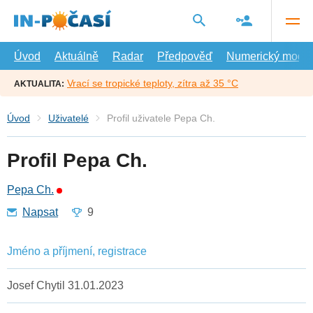
Přejít
na
hlavní
obsah
Úvod
Aktuálně
Radar
Předpověď
Numerický model
Vrací se tropické teploty, zítra až 35 °C
AKTUALITA:
Úvod
Uživatelé
Profil uživatele Pepa Ch.
Profil Pepa Ch.
Pepa Ch.
Napsat
9
Jméno a příjmení, registrace
Josef Chytil 31.01.2023