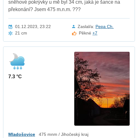
sněhové pokrývky u mě byl 34 cm, jaká je šance na
překonání? Jsem 475 m.n.m. ???
01.12.2023, 23:22
Zaslal/a:
Pepa Ch.
21 cm
Pěkné
+7
7.3 °C
Mladošovice
475 mnm / Jihočeský kraj