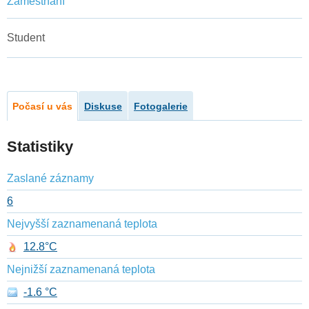
Zaměstnání
Student
Počasí u vás
Diskuse
Fotogalerie
Statistiky
Zaslané záznamy
6
Nejvyšší zaznamenaná teplota
12.8°C
Nejnižší zaznamenaná teplota
-1.6 °C