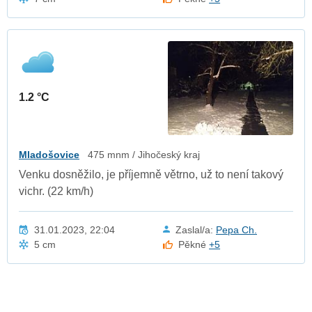
1.2 °C
Mladošovice
475 mnm / Jihočeský kraj
Venku dosněžilo, je příjemně větrno, už to není takový
vichr. (22 km/h)
31.01.2023, 22:04
Zaslal/a:
Pepa Ch.
5 cm
Pěkné
+5