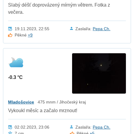
Slabý déšť doprovázený mírným větrem. Fotka z
večera.
19.11.2023, 22:55
Zaslal/a:
Pepa Ch.
Pěkné
+9
-0.3 °C
Mladošovice
475 mnm / Jihočeský kraj
Vykoukl měsíc a začalo mrznout!
02.02.2023, 23:06
Zaslal/a:
Pepa Ch.
7 cm
Pěkné
+5