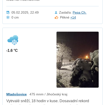
05.02.2025, 22:49
Zaslal/a:
Pepa Ch.
0 cm
Pěkné
+14
-1.6 °C
Mladošovice
475 mnm / Jihočeský kraj
Vytrvalé sněží, 18 hodin v kuse. Dosavadní rekord