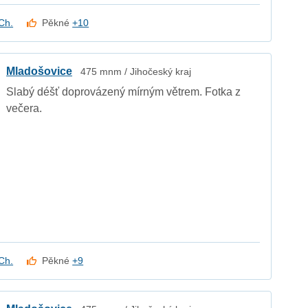
Ch.
Pěkné
+10
Mladošovice
475 mnm / Jihočeský kraj
Slabý déšť doprovázený mírným větrem. Fotka z
večera.
Ch.
Pěkné
+9