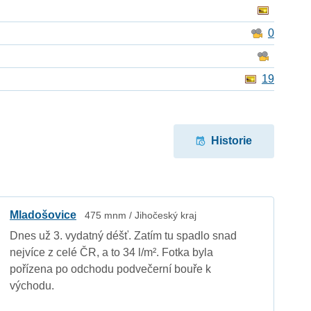
0
19
Historie
Mladošovice
475 mnm / Jihočeský kraj
Dnes už 3. vydatný déšť. Zatím tu spadlo snad
nejvíce z celé ČR, a to 34 l/m². Fotka byla
pořízena po odchodu podvečerní bouře k
východu.