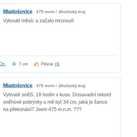
Mladošovice
475 mnm / Jihočeský kraj
Vykoukl měsíc a začalo mrznout!
Ch.
7 cm
Pěkné
+5
Mladošovice
475 mnm / Jihočeský kraj
Vytrvalé sněží, 18 hodin v kuse. Dosavadní rekord
sněhové pokrývky u mě byl 34 cm, jaká je šance
na překonání? Jsem 475 m.n.m. ???