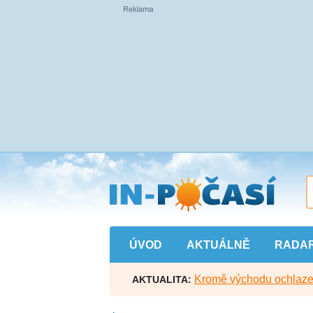
Přejít
na
hlavní
obsah
ÚVOD
AKTUÁLNĚ
RADA
Kromě východu ochlazen
AKTUALITA: