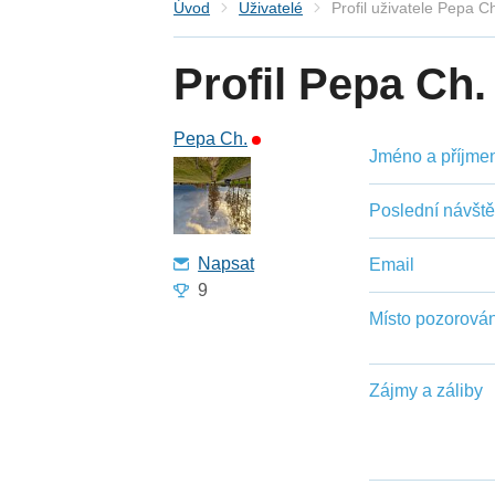
Úvod
Uživatelé
Profil uživatele Pepa C
Profil Pepa Ch.
Pepa Ch.
Jméno a příjmení
Poslední návšt
Napsat
Email
9
Místo pozorován
Zájmy a záliby