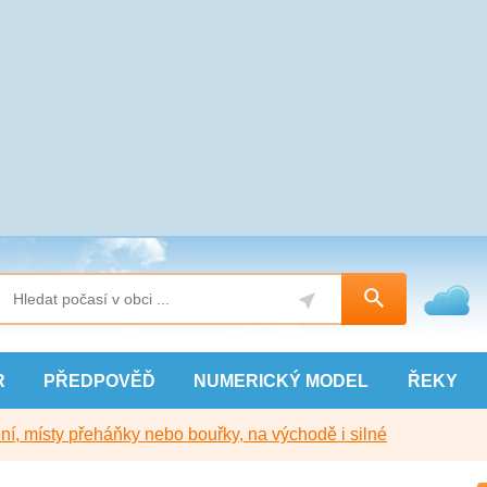
R
PŘEDPOVĚĎ
NUMERICKÝ
MODEL
ŘEKY
í, místy přeháňky nebo bouřky, na východě i silné