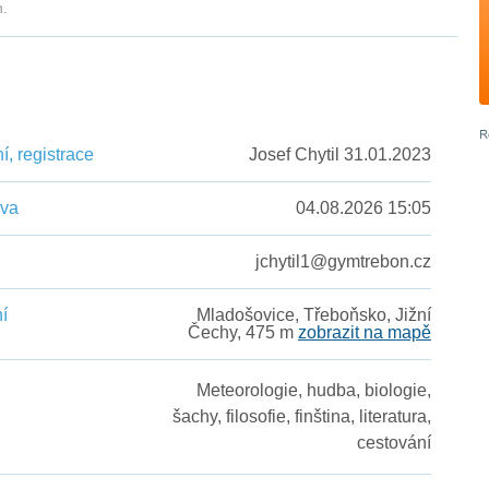
h.
, registrace
Josef Chytil 31.01.2023
ěva
04.08.2026 15:05
jchytil1@gymtrebon.cz
í
Mladošovice, Třeboňsko, Jižní
Čechy, 475 m
zobrazit na mapě
Meteorologie, hudba, biologie,
šachy, filosofie, finština, literatura,
cestování