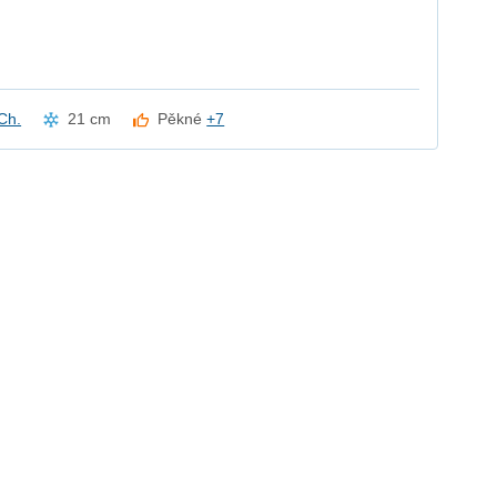
Ch.
21 cm
Pěkné
+7