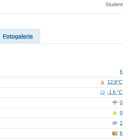
Student
Fotogalerie
6
12.8°C
-1.6 °C
0
0
2
6