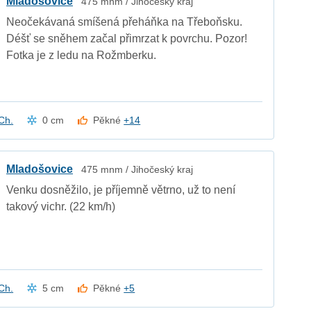
Mladošovice
475 mnm / Jihočeský kraj
Neočekávaná smíšená přeháňka na Třeboňsku.
Déšť se sněhem začal přimrzat k povrchu. Pozor!
Fotka je z ledu na Rožmberku.
Ch.
0 cm
Pěkné
+14
Mladošovice
475 mnm / Jihočeský kraj
Venku dosněžilo, je příjemně větrno, už to není
takový vichr. (22 km/h)
Ch.
5 cm
Pěkné
+5