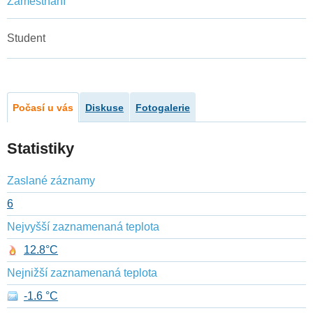
Zaměstnání
Student
Počasí u vás
Diskuse
Fotogalerie
Statistiky
Zaslané záznamy
6
Nejvyšší zaznamenaná teplota
12.8°C
Nejnižší zaznamenaná teplota
-1.6 °C