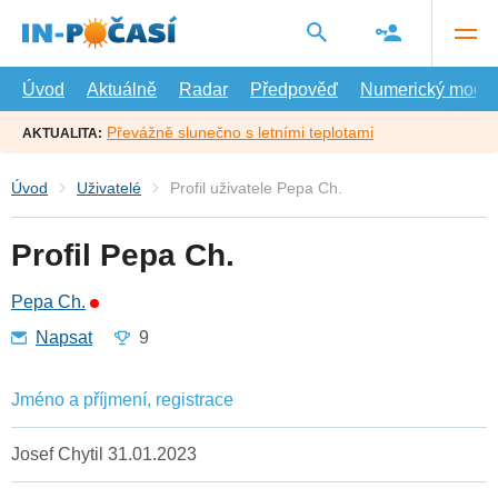
Přejít
na
hlavní
obsah
Úvod
Aktuálně
Radar
Předpověď
Numerický model
Převážně slunečno s letními teplotami
AKTUALITA:
Úvod
Uživatelé
Profil uživatele Pepa Ch.
Profil Pepa Ch.
Pepa Ch.
Napsat
9
Jméno a příjmení, registrace
Josef Chytil 31.01.2023