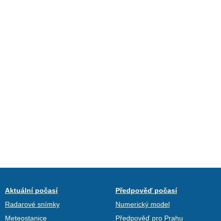
Aktuální počasí
Předpověď počasí
Radarové snímky
Numerický model
Meteostanice
Předpověď pro Prahu