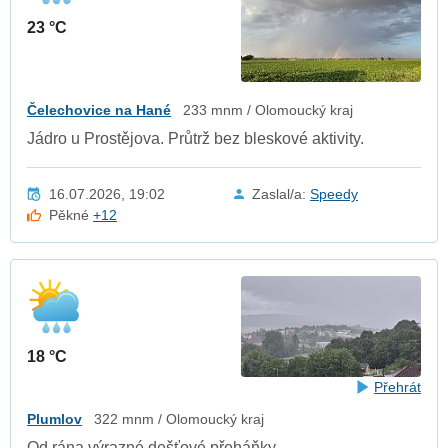
23 °C
Čelechovice na Hané
233 mnm / Olomoucký kraj
Jádro u Prostějova. Průtrž bez bleskové aktivity.
16.07.2026, 19:02
Zaslal/a:
Speedy
Pěkné
+12
18 °C
Přehrát
Plumlov
322 mnm / Olomoucký kraj
Od rána výrazné dešťové přeháňky.