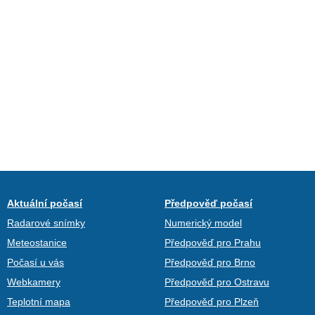
Aktuální počasí
Předpověď počasí
Radarové snímky
Numerický model
Meteostanice
Předpověď pro Prahu
Počasí u vás
Předpověď pro Brno
Webkamery
Předpověď pro Ostravu
Teplotní mapa
Předpověď pro Plzeň