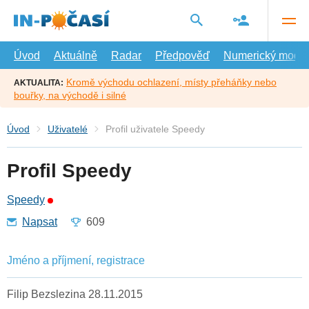
Přejít
na
hlavní
obsah
Úvod
Aktuálně
Radar
Předpověď
Numerický model
Kromě východu ochlazení, místy přeháňky nebo
AKTUALITA:
bouřky, na východě i silné
Úvod
Uživatelé
Profil uživatele Speedy
Profil Speedy
Speedy
Napsat
609
Jméno a příjmení, registrace
Filip Bezslezina 28.11.2015