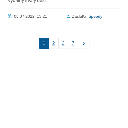
Vydatný trvalý déšť.
05.07.2022, 13:21
Zaslal/a:
Speedy
1
2
3
7