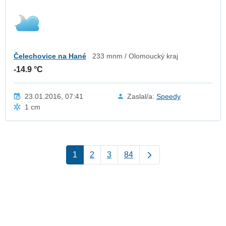
Čelechovice na Hané
233 mnm / Olomoucký kraj
-14.9 °C
23.01.2016, 07:41
Zaslal/a:
Speedy
1 cm
1
2
3
84