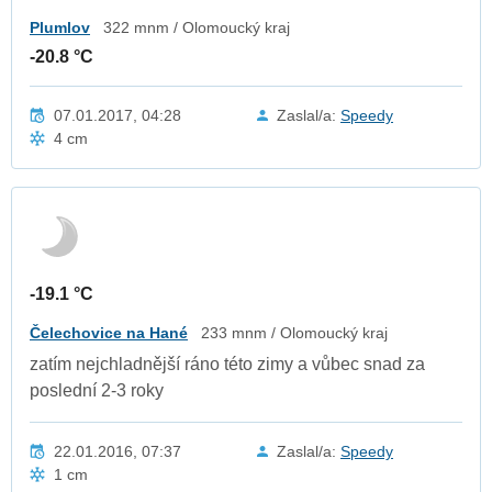
Plumlov
322 mnm / Olomoucký kraj
-20.8 °C
07.01.2017, 04:28
Zaslal/a:
Speedy
4 cm
-19.1 °C
Čelechovice na Hané
233 mnm / Olomoucký kraj
zatím nejchladnější ráno této zimy a vůbec snad za
poslední 2-3 roky
22.01.2016, 07:37
Zaslal/a:
Speedy
1 cm