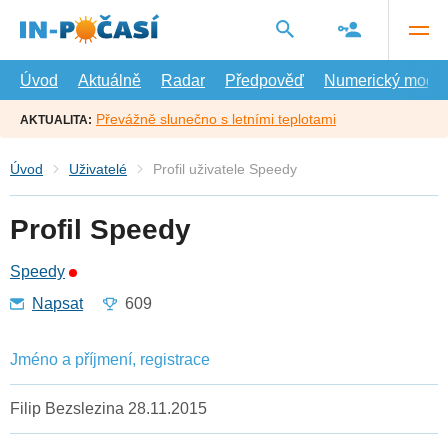
Přejít
na
hlavní
obsah
Úvod
Aktuálně
Radar
Předpověď
Numerický model
Převážně slunečno s letními teplotami
AKTUALITA:
Úvod
Uživatelé
Profil uživatele Speedy
Profil Speedy
Speedy
Napsat
609
Jméno a příjmení, registrace
Filip Bezslezina 28.11.2015