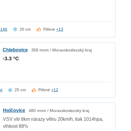
a146
20 cm
Pěkné
+13
Chlebovice
358 mnm / Moravskoslezský kraj
-3.3 °C
et
25 cm
Pěkné
+12
Holčovice
480 mnm / Moravskoslezský kraj
VSV vítr 8km nárazy větru 20km/h, tlak 1014hpa,
vlhkost 88%