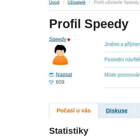
Úvod
Uživatelé
Profil uživatele Speedy
Profil Speedy
Speedy
Jméno a příjmení
Poslední návšt
Napsat
Místo pozorován
609
Počasí u vás
Diskuse
Statistiky