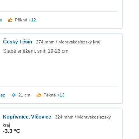
s
Pěkné
+12
Český Těšín
274 mnm / Moravskoslezský kraj
Slabé sněžení, sníh 19-23 cm
psp
21 cm
Pěkné
+13
Kopřivnice, Vlčovice
324 mnm / Moravskoslezský
kraj
-3.3 °C