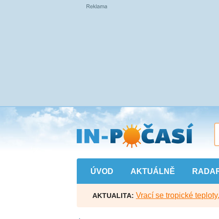
Přejít
na
hlavní
obsah
ÚVOD
AKTUÁLNĚ
RADA
Vrací se tropické teploty
AKTUALITA: