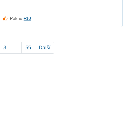
Pěkné
+10
3
...
55
Další