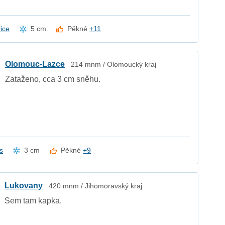
ice
5 cm
Pěkné
+11
Olomouc-Lazce
214 mnm / Olomoucký kraj
Zataženo, cca 3 cm sněhu.
s
3 cm
Pěkné
+9
Lukovany
420 mnm / Jihomoravský kraj
Sem tam kapka.