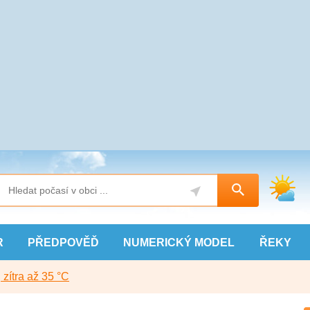
R
PŘEDPOVĚĎ
NUMERICKÝ
MODEL
ŘEKY
, zítra až 35 °C