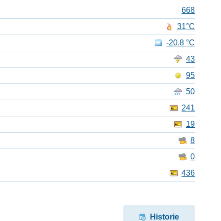
668
31°C
-20.8 °C
43
95
50
241
19
8
0
436
Historie