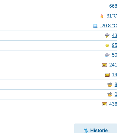
668
31°C
-20.8 °C
43
95
50
241
19
8
0
436
Historie