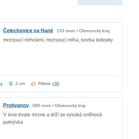
Čelechovice na Hané
233 mnm / Olomoucký kraj
mrznoucí mrholení, mrznoucí mlha, tvorba ledovky
dy
2 cm
Pěkné
+30
Protivanov
680 mnm / Olomoucký kraj
V lese trvale mrzne a drží se vysoká sněhová
pokrývka