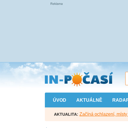
Přejít
na
hlavní
obsah
ÚVOD
AKTUÁLNĚ
RADA
Začíná ochlazení, míst
AKTUALITA: