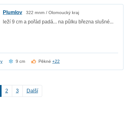
Plumlov
322 mnm / Olomoucký kraj
leží 9 cm a pořád padá... na půlku března slušné...
dy
9 cm
Pěkné
+22
2
3
Další