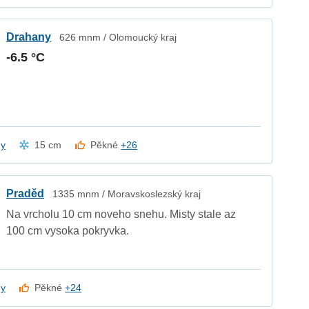
Drahany
626 mnm / Olomoucký kraj
-6.5 °C
dy
15 cm
Pěkné
+26
Praděd
1335 mnm / Moravskoslezský kraj
Na vrcholu 10 cm noveho snehu. Misty stale az
100 cm vysoka pokryvka.
dy
Pěkné
+24