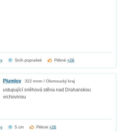
dy
Sníh poprašek
Pěkné
+26
Plumlov
322 mnm / Olomoucký kraj
ustupující sněhová stěna nad Drahanskou
vrchovinou
dy
5 cm
Pěkné
+26