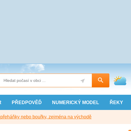
R
PŘEDPOVĚĎ
NUMERICKÝ
MODEL
ŘEKY
y přeháňky nebo bouřky, zejména na východě