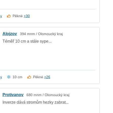
dy
Pěkné
+30
Alojzov
394 mnm / Olomoucký kraj
Téměř 10 cm a stále sype...
dy
10 cm
Pěkné
+26
Protivanov
680 mnm / Olomoucký kraj
Inverze dává stromům hezky zabrat...