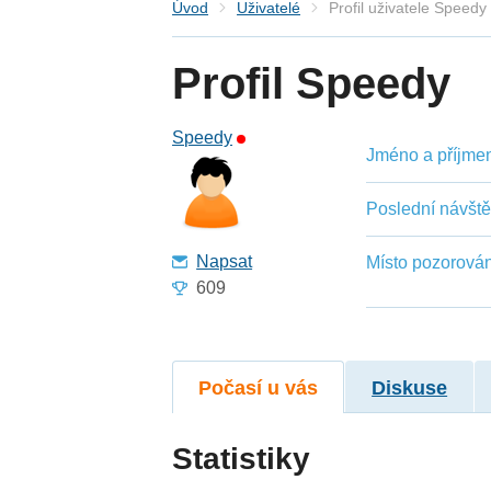
Úvod
Uživatelé
Profil uživatele Speedy
Profil Speedy
Speedy
Jméno a příjmení
Poslední návšt
Napsat
Místo pozorován
609
Počasí u vás
Diskuse
Statistiky