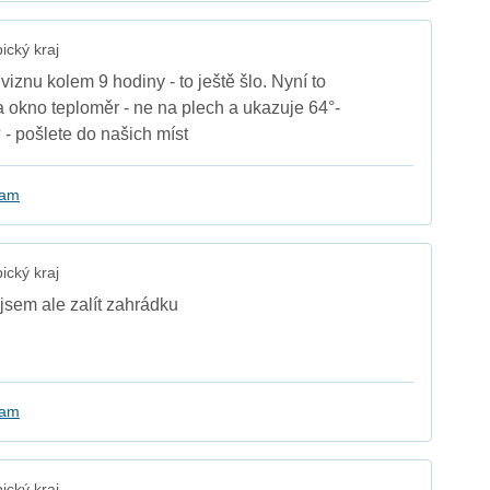
cký kraj
iznu kolem 9 hodiny - to ještě šlo. Nyní to
a okno teploměr - ne na plech a ukazuje 64°-
- pošlete do našich míst
kam
cký kraj
jsem ale zalít zahrádku
kam
cký kraj