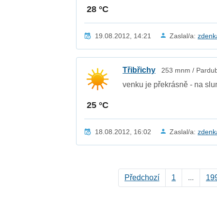
28 °C
19.08.2012, 14:21
Zaslal/a:
zden
Třibřichy
253 mnm / Pardubi
venku je překrásně - na slu
25 °C
18.08.2012, 16:02
Zaslal/a:
zden
Předchozí
1
...
19