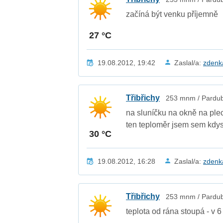
začíná být venku příjemně
27 °C
19.08.2012, 19:42
Zaslal/a:
zden
Třibřichy
253 mnm / Pardubi
na sluníčku na okně na plech
ten teploměr jsem sem kdysi
30 °C
19.08.2012, 16:28
Zaslal/a:
zden
Třibřichy
253 mnm / Pardubi
teplota od rána stoupá - v 6