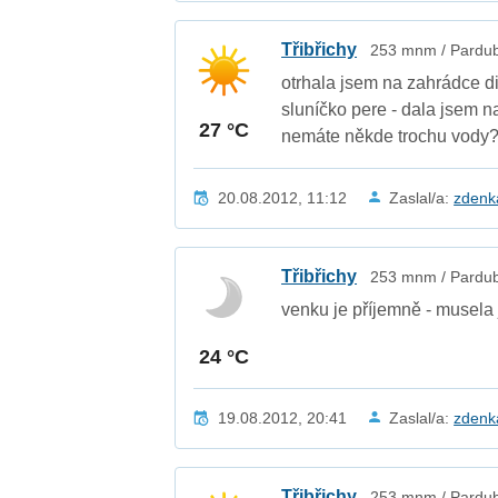
Třibřichy
253 mnm / Pardubi
otrhala jsem na zahrádce div
sluníčko pere - dala jsem n
27 °C
nemáte někde trochu vody? 
20.08.2012, 11:12
Zaslal/a:
zden
Třibřichy
253 mnm / Pardubi
venku je příjemně - musela 
24 °C
19.08.2012, 20:41
Zaslal/a:
zden
Třibřichy
253 mnm / Pardubi