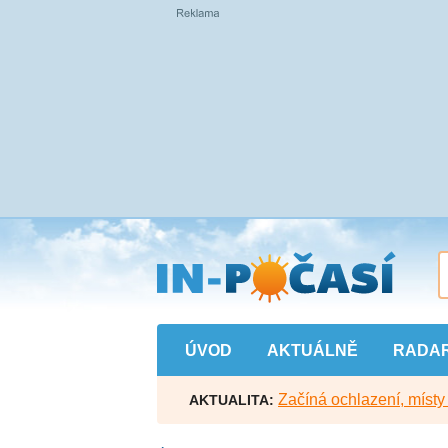
Přejít
na
hlavní
obsah
ÚVOD
AKTUÁLNĚ
RADA
Začíná ochlazení, míst
AKTUALITA: