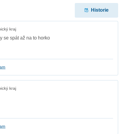
Historie
cký kraj
by se spát až na to horko
kam
cký kraj
kam