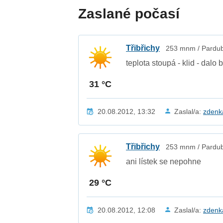
Zaslané počasí
Třibřichy
253 mnm / Pardubi
teplota stoupá - klid - dalo 
31 °C
20.08.2012, 13:32
Zaslal/a:
zden
Třibřichy
253 mnm / Pardubi
ani lístek se nepohne
29 °C
20.08.2012, 12:08
Zaslal/a:
zden