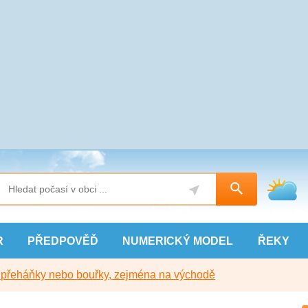
R
PŘEDPOVĚĎ
NUMERICKÝ
MODEL
ŘEKY
y přeháňky nebo bouřky, zejména na východě