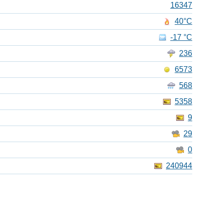
16347
40°C
-17 °C
236
6573
568
5358
9
29
0
240944