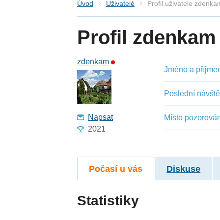
Úvod
Uživatelé
Profil uživatele zdenka
Profil zdenkam
zdenkam
Jméno a příjmení
Poslední návšt
Napsat
Místo pozorován
2021
Počasí u vás
Diskuse
Statistiky