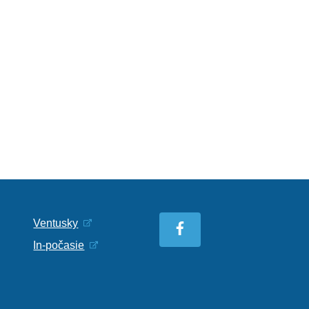
Ventusky
In-počasie