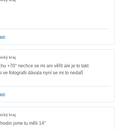
kam
cký kraj
u +70° nechce se mi ani věřit ale je to takt
 ve fotografii dávala nyní se mi to nedaří
kam
cký kraj
 hodin jsme tu měli 14°