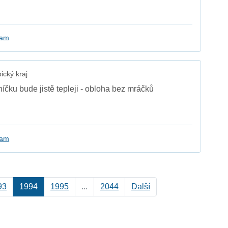
kam
cký kraj
níčku bude jistě tepleji - obloha bez mráčků
kam
93
1994
1995
...
2044
Další