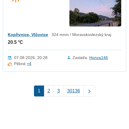
Kopřivnice, Vlčovice
324 mnm / Moravskoslezský kraj
20.5 °C
07.08.2026, 20:28
Zaslal/a:
Honza146
Pěkné
+4
1
2
3
30136