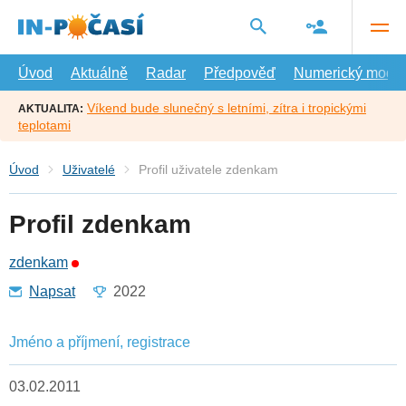
Přejít
na
hlavní
obsah
Úvod
Aktuálně
Radar
Předpověď
Numerický model
Víkend bude slunečný s letními, zítra i tropickými
AKTUALITA:
teplotami
Úvod
Uživatelé
Profil uživatele zdenkam
Profil zdenkam
zdenkam
Napsat
2022
Jméno a příjmení, registrace
03.02.2011