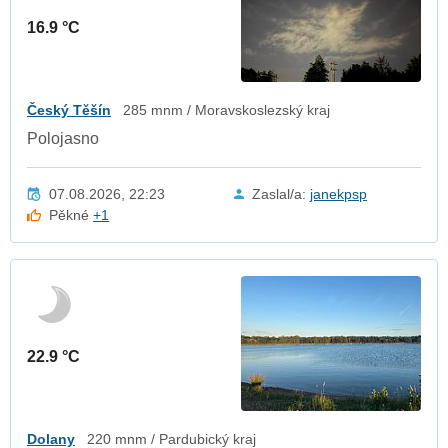
16.9 °C
Český Těšín
285 mnm / Moravskoslezský kraj
Polojasno
07.08.2026, 22:23
Zaslal/a:
janekpsp
Pěkné
+1
22.9 °C
Dolany
220 mnm / Pardubický kraj