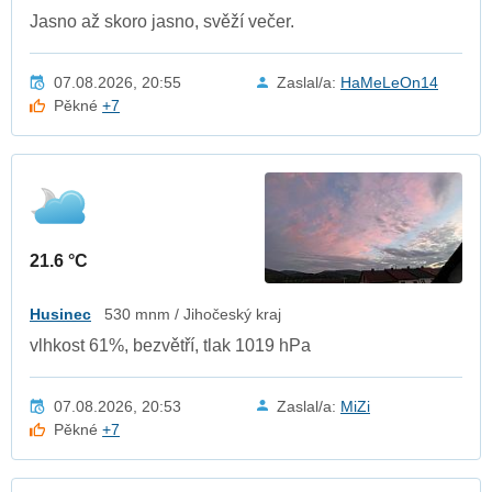
Jasno až skoro jasno, svěží večer.
07.08.2026, 20:55
Zaslal/a:
HaMeLeOn14
Pěkné
+7
21.6 °C
Husinec
530 mnm / Jihočeský kraj
vlhkost 61%, bezvětří, tlak 1019 hPa
07.08.2026, 20:53
Zaslal/a:
MiZi
Pěkné
+7