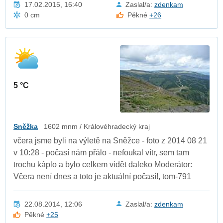
17.02.2015, 16:40
Zaslal/a:
zdenkam
0 cm
Pěkné
+26
5 °C
Sněžka
1602 mnm / Královéhradecký kraj
včera jsme byli na výletě na Sněžce - foto z 2014 08 21
v 10:28 - počasí nám přálo - nefoukal vítr, sem tam
trochu káplo a bylo celkem vidět daleko Moderátor:
Včera není dnes a toto je aktuální počasí!, tom-791
22.08.2014, 12:06
Zaslal/a:
zdenkam
Pěkné
+25