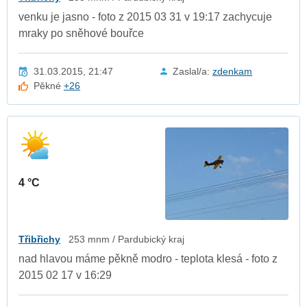
venku je jasno - foto z 2015 03 31 v 19:17 zachycuje
mraky po sněhové bouřce
31.03.2015, 21:47
Zaslal/a:
zdenkam
Pěkné
+26
4 °C
Třibřichy
253 mnm / Pardubický kraj
nad hlavou máme pěkně modro - teplota klesá - foto z
2015 02 17 v 16:29