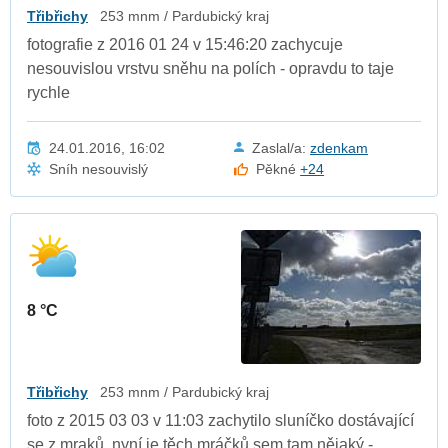
Třibřichy
253 mnm / Pardubický kraj
fotografie z 2016 01 24 v 15:46:20 zachycuje
nesouvislou vrstvu sněhu na polích - opravdu to taje
rychle
24.01.2016, 16:02
Zaslal/a:
zdenkam
Sníh nesouvislý
Pěkné
+24
8 °C
Třibřichy
253 mnm / Pardubický kraj
foto z 2015 03 03 v 11:03 zachytilo sluníčko dostávající
se z mraků, nyní je těch mráčků sem tam nějaký -