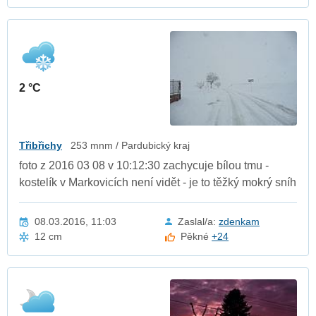
2 °C
Třibřichy
253 mnm / Pardubický kraj
foto z 2016 03 08 v 10:12:30 zachycuje bílou tmu -
kostelík v Markovicích není vidět - je to těžký mokrý sníh
08.03.2016, 11:03
Zaslal/a:
zdenkam
12 cm
Pěkné
+24