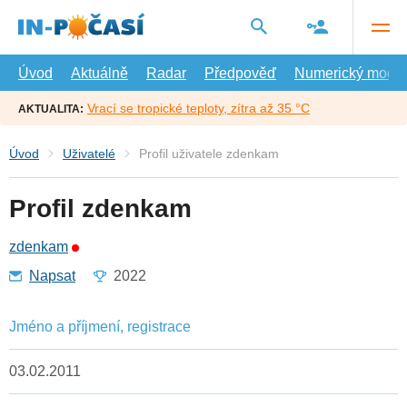
Přejít
na
hlavní
obsah
Úvod
Aktuálně
Radar
Předpověď
Numerický model
Vrací se tropické teploty, zítra až 35 °C
AKTUALITA:
Úvod
Uživatelé
Profil uživatele zdenkam
Profil zdenkam
zdenkam
Napsat
2022
Jméno a příjmení, registrace
03.02.2011