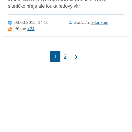
sluníčko hřeje ale fouká ledový vítr
03.03.2015, 14:16
Zaslal/a:
zdenkam
Pěkné
+24
1
2