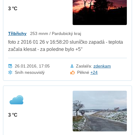
3 °C
Třibřichy
253 mnm / Pardubický kraj
foto z 2016 01 26 v 16:58:20 sluníčko zapadá - teplota
začala klesat - za poledne bylo +5°
26.01.2016, 17:05
Zaslal/a:
zdenkam
Sníh nesouvislý
Pěkné
+24
3 °C