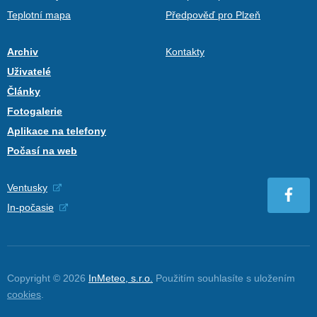
Teplotní mapa
Předpověď pro Plzeň
Archiv
Kontakty
Uživatelé
Články
Fotogalerie
Aplikace na telefony
Počasí na web
Ventusky
In-počasie
Copyright © 2026
InMeteo, s.r.o.
Použitím souhlasíte s uložením
cookies
.