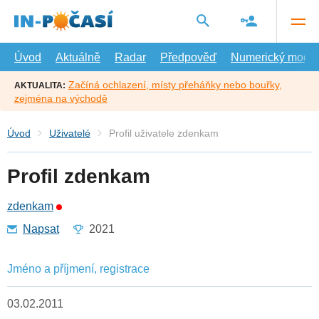
Přejít
na
hlavní
obsah
Úvod
Aktuálně
Radar
Předpověď
Numerický model
Začíná ochlazení, místy přeháňky nebo bouřky,
AKTUALITA:
zejména na východě
Úvod
Uživatelé
Profil uživatele zdenkam
Profil zdenkam
zdenkam
Napsat
2021
Jméno a příjmení, registrace
03.02.2011