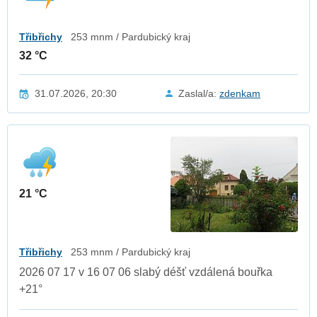
Třibřichy
253 mnm / Pardubický kraj
32 °C
31.07.2026, 20:30
Zaslal/a:
zdenkam
21 °C
Třibřichy
253 mnm / Pardubický kraj
2026 07 17 v 16 07 06 slabý déšť vzdálená bouřka
+21°