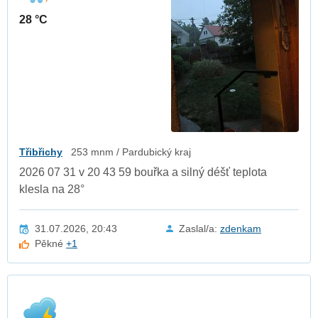
28 °C
Třibřichy
253 mnm / Pardubický kraj
2026 07 31 v 20 43 59 bouřka a silný déšť teplota
klesla na 28°
31.07.2026, 20:43
Zaslal/a:
zdenkam
Pěkné
+1