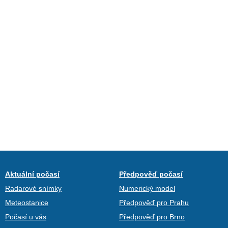
Aktuální počasí
Předpověď počasí
Radarové snímky
Numerický model
Meteostanice
Předpověď pro Prahu
Počasí u vás
Předpověď pro Brno