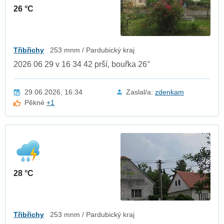
26 °C
Třibřichy
253 mnm / Pardubický kraj
2026 06 29 v 16 34 42 prší, bouřka 26°
29.06.2026, 16:34
Zaslal/a:
zdenkam
Pěkné
+1
28 °C
Třibřichy
253 mnm / Pardubický kraj