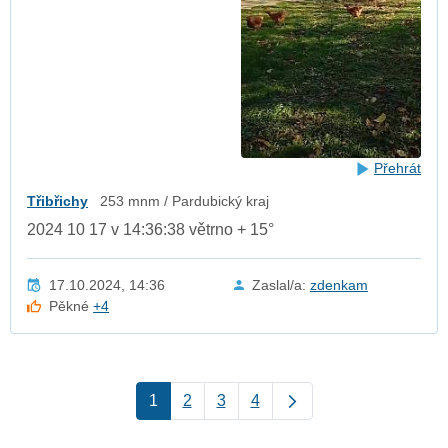
Přehrát
Třibřichy
253 mnm / Pardubický kraj
2024 10 17 v 14:36:38 větrno + 15°
17.10.2024, 14:36
Zaslal/a:
zdenkam
Pěkné
+4
1
2
3
4