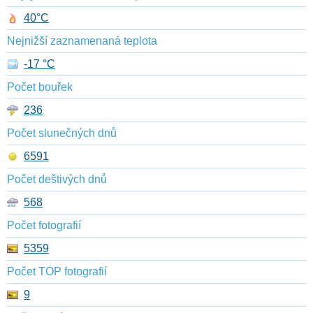
40°C
Nejnižší zaznamenaná teplota
-17 °C
Počet bouřek
236
Počet slunečných dnů
6591
Počet deštivých dnů
568
Počet fotografií
5359
Počet TOP fotografií
9