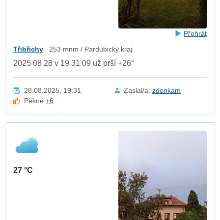
Přehrát
Třibřichy
253 mnm / Pardubický kraj
2025 08 28 v 19 31 09 už prší +26°
28.08.2025, 19:31
Zaslal/a:
zdenkam
Pěkné
+6
27 °C