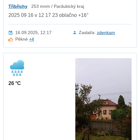
Třibřichy
253 mnm / Pardubický kraj
2025 09 16 v 12 17 23 oblačno +16°
16.09.2025, 12:17
Zaslal/a:
zdenkam
Pěkné
+4
26 °C