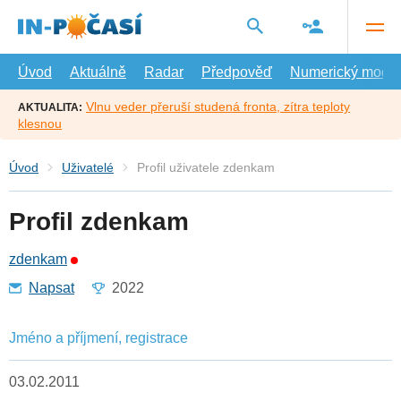
Přejít
na
hlavní
obsah
Úvod
Aktuálně
Radar
Předpověď
Numerický model
Vlnu veder přeruší studená fronta, zítra teploty
AKTUALITA:
klesnou
Úvod
Uživatelé
Profil uživatele zdenkam
Profil zdenkam
zdenkam
Napsat
2022
Jméno a příjmení, registrace
03.02.2011