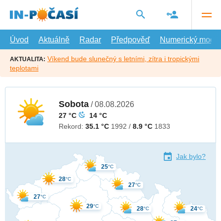
Přejít
na
hlavní
obsah
Úvod
Aktuálně
Radar
Předpověď
Numerický model
Víkend bude slunečný s letními, zítra i tropickými
AKTUALITA:
teplotami
Sobota
/
08.08.2026
27
°C
14 °C
Rekord:
35.1
°C
1992
/
8.9
°C
1833
Jak bylo?
25
°C
28
°C
27
°C
27
°C
29
°C
28
24
°C
°C