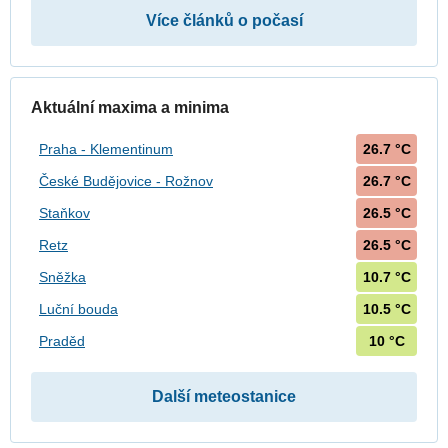
Více článků o počasí
Aktuální maxima a minima
26.7 °C
Praha - Klementinum
26.7 °C
České Budějovice - Rožnov
26.5 °C
Staňkov
26.5 °C
Retz
10.7 °C
Sněžka
10.5 °C
Luční bouda
10 °C
Praděd
Další meteostanice