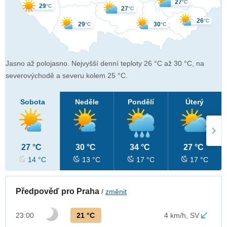
27
°C
29
°C
27
°C
26
°C
29
30
°C
°C
Jasno až polojasno. Nejvyšší denní teploty 26 °C až 30 °C, na
severovýchodě a severu kolem 25 °C.
Sobota
Neděle
Pondělí
Úterý
27 °C
30 °C
34 °C
27 °C
14 °C
13 °C
17 °C
17 °C
Předpověď pro Praha
/
změnit
21 °C
23:00
4 km/h, SV