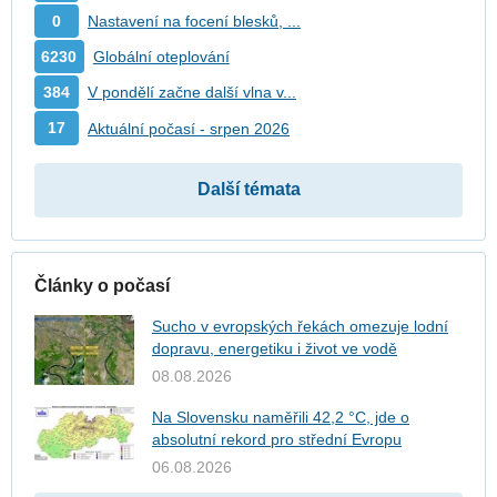
0
Nastavení na focení blesků, ...
6230
Globální oteplování
384
V pondělí začne další vlna v...
17
Aktuální počasí - srpen 2026
Další témata
Články o počasí
Sucho v evropských řekách omezuje lodní
dopravu, energetiku i život ve vodě
08.08.2026
Na Slovensku naměřili 42,2 °C, jde o
absolutní rekord pro střední Evropu
06.08.2026