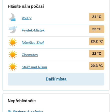
Hlásíte nám počasí
21 °C
Volary
22 °C
Frýdek-Místek
20.2 °C
Němčice Zhoř
22 °C
Chomutov
20.3 °C
Stráž nad Nisou
Další místa
Nepřehlédněte
Radarové snímky