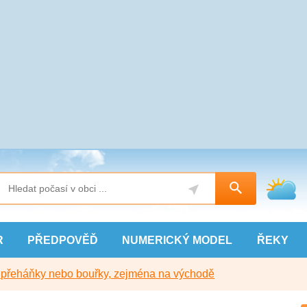
R
PŘEDPOVĚĎ
NUMERICKÝ
MODEL
ŘEKY
y přeháňky nebo bouřky, zejména na východě