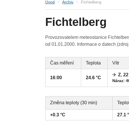
Úvod
Archiv
Fichtelberg
Fichtelberg
Provozovatelem meteostanice Fichtelber
od 01.01.2000. Informace o datech (zdroj
Čas měření
Teplota
Vítr
Z, 2
16:00
24.6 °C
Náraz: 4
Změna teploty (30 min)
Teplo
+0.3 °C
27.1 