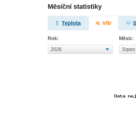
Měsíční statistiky
Teplota
Vítr
Rok:
Měsíc: