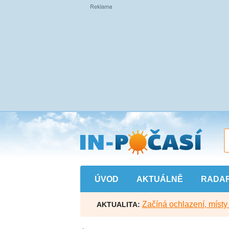
Přejít
na
hlavní
obsah
ÚVOD
AKTUÁLNĚ
RADA
Začíná ochlazení, míst
AKTUALITA: