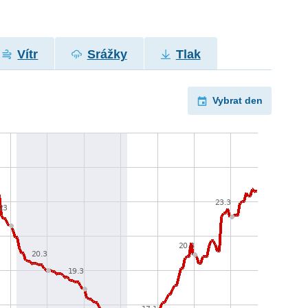
Vítr
Srážky
Tlak
Vybrat den