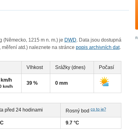
g (Německo, 1215 m n. m.) je
DWD
. Data jsou dostupná
, měření atd.) naleznete na stránce
popis archivních dat
.
Vlhkost
Srážky (dnes)
Počasí
2 km/h
39 %
0 mm
0 km/h
co to je?
ta před 24 hodinami
Rosný bod
°C
9.7 °C