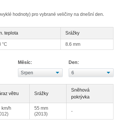
yklé hodnoty) pro vybrané veličiny na dnešní den.
n. teplota
Srážky
8 °C
8.6 mm
Měsíc:
Den:
Sněhová
raz větru
Srážky
pokrývka
 km/h
55 mm
-
012)
(2013)