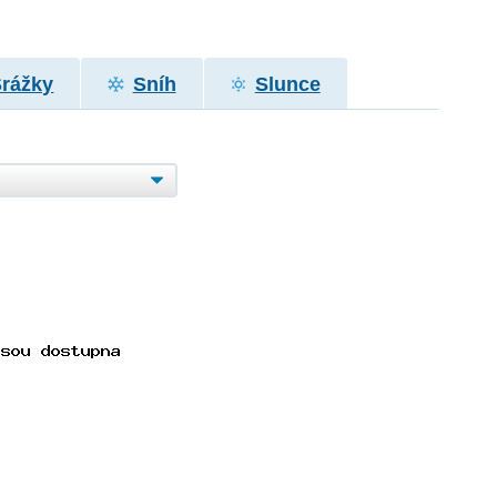
Srážky
Sníh
Slunce