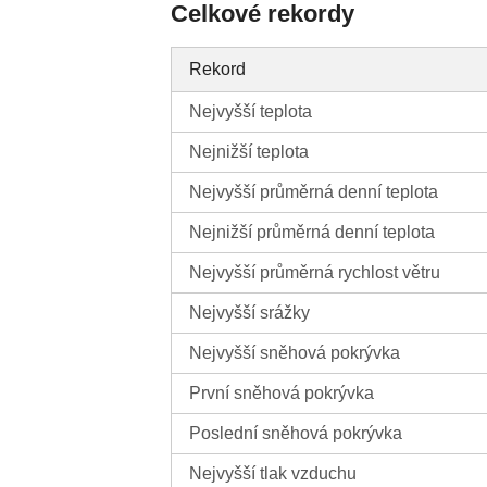
Celkové rekordy
Rekord
Nejvyšší teplota
Nejnižší teplota
Nejvyšší průměrná denní teplota
Nejnižší průměrná denní teplota
Nejvyšší průměrná rychlost větru
Nejvyšší srážky
Nejvyšší sněhová pokrývka
První sněhová pokrývka
Poslední sněhová pokrývka
Nejvyšší tlak vzduchu