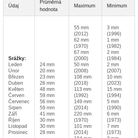
Průměrná
Údaj
Maximum
Minimum
hodnota
55 mm
3 mm
(2012)
(1996)
62 mm
1 mm
(1970)
(1982)
67 mm
2 mm
Srážky:
(2000)
(1984)
Leden
24 mm
50 mm
2 mm
Únor
20 mm
(2008)
(2007)
Březen
23 mm
108 mm
10 mm
Duben
26 mm
(2018)
(2023)
Květen
48 mm
113 mm
15 mm
Červen
59 mm
(1992)
(1994)
Červenec
56 mm
149 mm
5 mm
Srpen
59 mm
(2014)
(1990)
Září
41 mm
220 mm
6 mm
Říjen
30 mm
(1970)
(1973)
Listopad
30 mm
101 mm
7 mm
Prosinec
28 mm
(2014)
(1973)