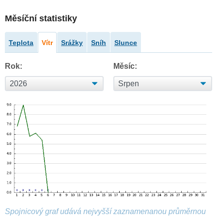
Měsíční statistiky
Teplota
Vítr
Srážky
Sníh
Slunce
Rok:
Měsíc:
Spojnicový graf udává nejvyšší zaznamenanou průměrnou