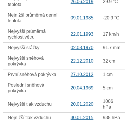
26.06.2019
29.9 °C
teplota
Nejnižší průměrná denní
09.01.1985
-20.9 °C
teplota
Nejvyšší průměrná
22.01.1993
17 km/h
rychlost větru
Nejvyšší srážky
02.08.1970
91.7 mm
Nejvyšší sněhová
22.12.2010
32 cm
pokrývka
První sněhová pokrývka
27.10.2012
1 cm
Poslední sněhová
20.04.1969
5 cm
pokrývka
1006
Nejvyšší tlak vzduchu
20.01.2020
hPa
Nejnižší tlak vzduchu
30.01.2015
938 hPa