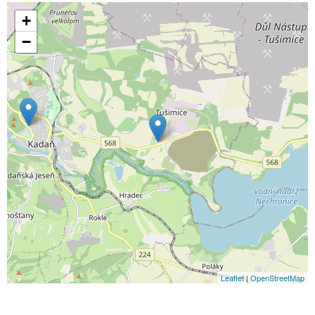
+
−
Leaflet
|
OpenStreetMap