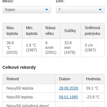
Měsíc:
Den:
Max.
Min.
Náraz
Sněhová
Srážky
teplota
teplota
větru
pokrývka
36.6
6
33.8
2.8 °C
0 cm
°C
km/h
mm
(1987)
(1967)
(2015)
(2001)
(1978)
Celkové rekordy
Rekord
Datum
Hodnota
Nejvyšší teplota
28.06.2026
39.1 °C
Nejnižší teplota
09.01.1985
-23.9 °C
Nejvyšší průměrná denní