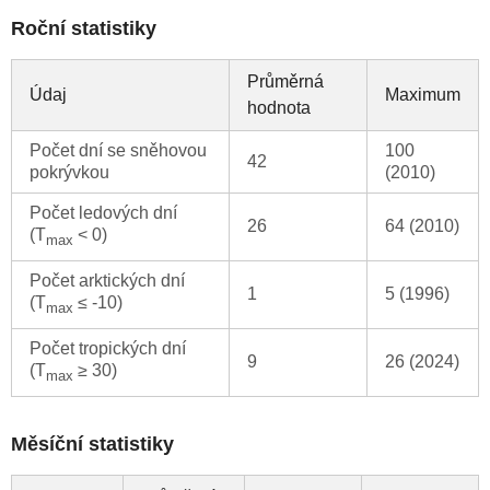
Roční statistiky
Průměrná
Údaj
Maximum
hodnota
Počet dní se sněhovou
100
42
pokrývkou
(2010)
Počet ledových dní
26
64 (2010)
(T
< 0)
max
Počet arktických dní
1
5 (1996)
(T
≤ -10)
max
Počet tropických dní
9
26 (2024)
(T
≥ 30)
max
Měsíční statistiky