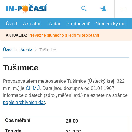
Přejít
na
hlavní
obsah
Úvod
Aktuálně
Radar
Předpověď
Numerický model
Převážně slunečno s letními teplotami
AKTUALITA:
Úvod
Archiv
Tušimice
Tušimice
Provozovatelem meteostanice Tušimice (Ústecký kraj, 322
m n. m.) je
ČHMÚ
. Data jsou dostupná od 01.04.1967.
Informace o datech (zdroj, měření atd.) naleznete na stránce
popis archivních dat
.
20:00
21.4 °C