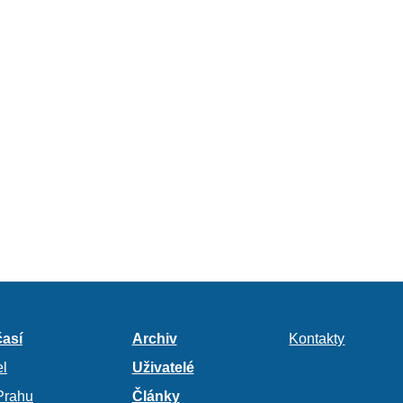
así
Archiv
Kontakty
l
Uživatelé
Prahu
Články