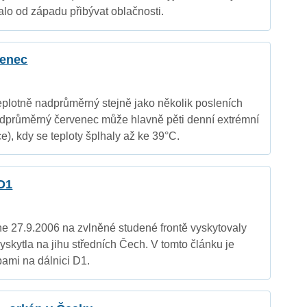
lo od západu přibývat oblačnosti.
venec
eplotně nadprůměrný stejně jako několik posleních
dprůměrný červenec může hlavně pěti denní extrémní
e), kdy se teploty šplhaly až ke 39°C.
 D1
 27.9.2006 na zvlněné studené frontě vyskytovaly
vyskytla na jihu středních Čech. V tomto článku je
ami na dálnici D1.