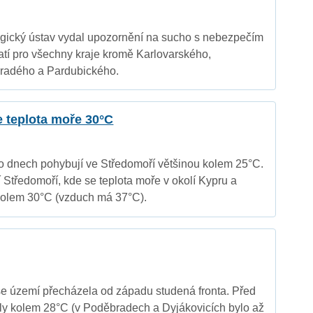
gický ústav vydal upozornění na sucho s nebezpečím
atí pro všechny kraje kromě Karlovarského,
hradého a Pardubického.
 teplota moře 30°C
hto dnech pohybují ve Středomoří většinou kolem 25°C.
í Středomoří, kde se teplota moře v okolí Kypru a
kolem 30°C (vzduch má 37°C).
e území přecházela od západu studená fronta. Před
aly kolem 28°C (v Poděbradech a Dyjákovicích bylo až