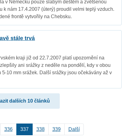
vala v Německu pouze slabým deštěm a zvětšenou
ou k nám 17.4.2007 (úterý) proudil velmi teplý vzduch.
dené frontě vytvořily na Chebsku.
avě stále trvá
ském kraji již od 22.7.2007 platí upozornění na
ezlepšily ani srážky z neděle na pondělí, kdy v obou
ou 5-10 mm srážek. Další srážky jsou očekávány až v
azit dalších 10 článků
336
337
338
339
Další