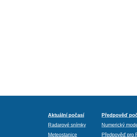
Aktuální počasí
Předpověď poč
Radarové snímky
Numerický mode
Meteostanice
Předpověď pro 