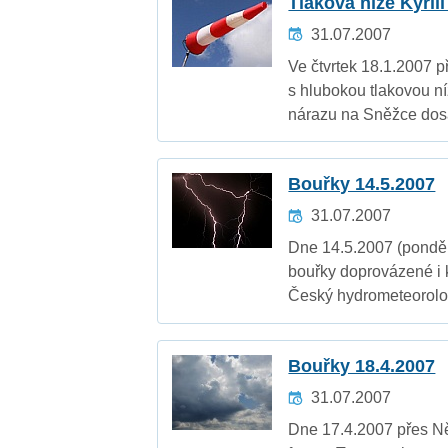
Tlaková níže Kyril
31.07.2007
Ve čtvrtek 18.1.2007 
s hlubokou tlakovou ní
nárazu na Sněžce dosá
Bouřky 14.5.2007
31.07.2007
Dne 14.5.2007 (ponděl
bouřky doprovázené i k
Český hydrometeorolog
Bouřky 18.4.2007
31.07.2007
Dne 17.4.2007 přes N