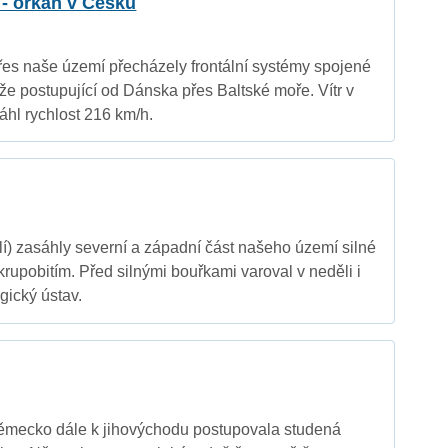
l - orkán v Česku
přes naše území přecházely frontální systémy spojené
že postupující od Dánska přes Baltské moře. Vítr v
hl rychlost 216 km/h.
í) zasáhly severní a západní část našeho území silné
rupobitím. Před silnými bouřkami varoval v neděli i
ický ústav.
ěmecko dále k jihovýchodu postupovala studená