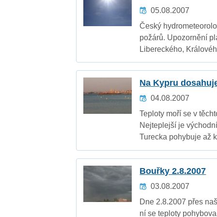
05.08.2007
Český hydrometeorolo
požárů. Upozornění pl
Libereckého, Králové
Na Kypru dosahuje
04.08.2007
Teploty moří se v těc
Nejteplejší je východn
Turecka pohybuje až 
Bouřky 2.8.2007
03.08.2007
Dne 2.8.2007 přes naš
ní se teploty pohybov