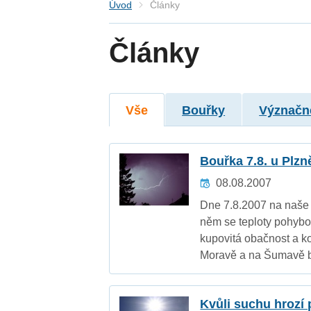
Úvod
Články
Články
Vše
Bouřky
Význačn
Bouřka 7.8. u Plzn
08.08.2007
Dne 7.8.2007 na naše 
něm se teploty pohybo
kupovitá obačnost a k
Moravě a na Šumavě b
Kvůli suchu hrozí