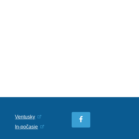
Ventusky
In-počasie