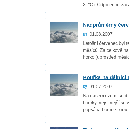
31°C). Odpoledne zača
Nadprůměrný čer
01.08.2007
Letošní červenec byl t
měsíců. Za celkově na
horko (uprostřed měsíc
Bouřka na dálnici
31.07.2007
Na našem území se dne
bouřky, nejsilnější se 
popsána bouře s kroup