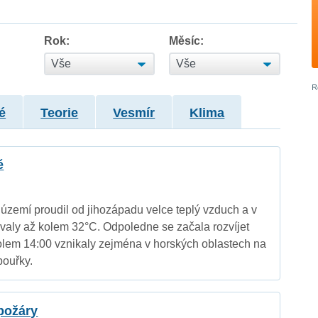
Rok:
Měsíc:
é
Teorie
Vesmír
Klima
ě
území proudil od jihozápadu velce teplý vzduch a v
valy až kolem 32°C. Odpoledne se začala rozvíjet
olem 14:00 vznikaly zejména v horských oblastech na
ouřky.
 požáry