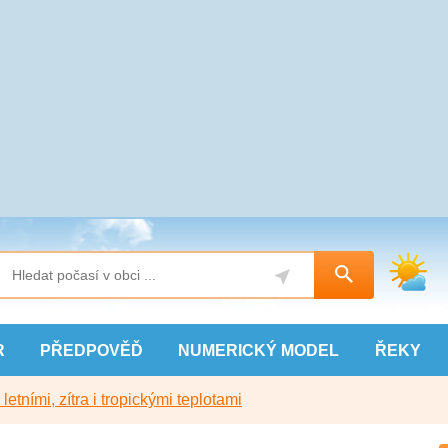
R
PŘEDPOVĚĎ
NUMERICKÝ
MODEL
ŘEKY
etními, zítra i tropickými teplotami