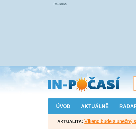
Přejít
na
hlavní
obsah
ÚVOD
AKTUÁLNĚ
RADA
Víkend bude slunečný s l
AKTUALITA: