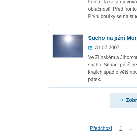
fronta. Ta se projevo
oblačností. Před front
První bouřky se na stu
Sucho na jižní Mor
31.07.2007
Ve Zlínském a Jihomorv
sucho. Situaci příliš n
krajích spadlo většin
pátek.
Zobr
Předchozí
1
...