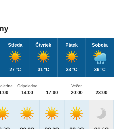
dny
Středa
Čtvrtek
Pátek
Sobota
27 °C
31 °C
33 °C
36 °C
oledne
Odpoledne
Večer
1:00
14:00
17:00
20:00
23:00