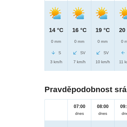
14 °C
16 °C
19 °C
20
0 mm
0 mm
0 mm
0 
S
SV
SV
3 km/h
7 km/h
10 km/h
11 
Pravděpodobnost srá
07:00
08:00
09
dnes
dnes
dn