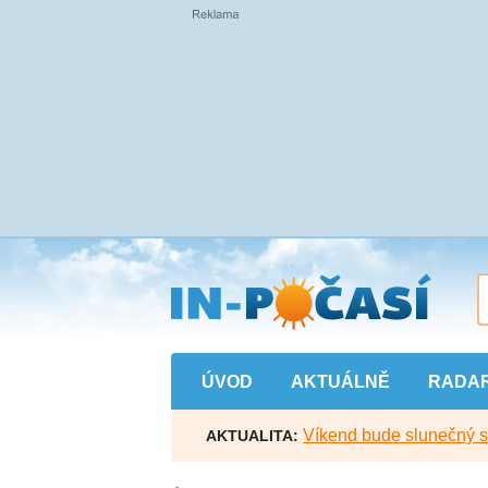
Přejít
na
hlavní
obsah
ÚVOD
AKTUÁLNĚ
RADA
Víkend bude slunečný s l
AKTUALITA: