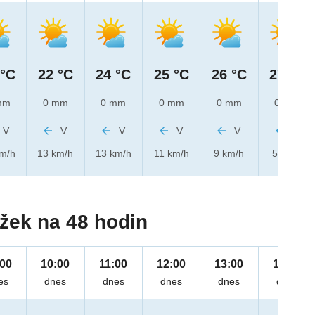
 °C
22 °C
24 °C
25 °C
26 °C
27 °C
mm
0 mm
0 mm
0 mm
0 mm
0 mm
V
V
V
V
V
V
km/h
13 km/h
13 km/h
11 km/h
9 km/h
5 km/h
žek na 48 hodin
:00
10:00
11:00
12:00
13:00
14:00
es
dnes
dnes
dnes
dnes
dnes