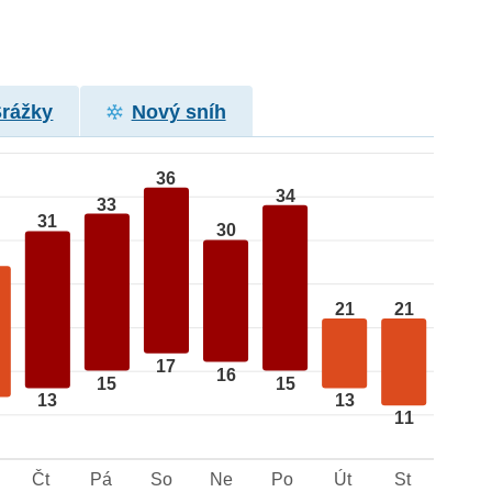
Srážky
Nový sníh
36
34
33
31
30
21
21
17
16
15
15
13
13
11
Čt
Pá
So
Ne
Po
Út
St