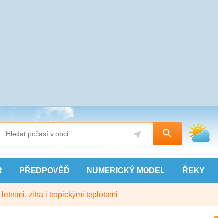
R
PŘEDPOVĚĎ
NUMERICKÝ
MODEL
ŘEKY
etními, zítra i tropickými teplotami