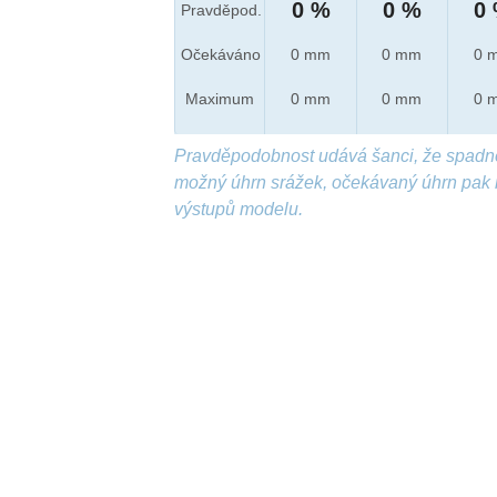
0 %
0 %
0
Pravděpod.
Očekáváno
0 mm
0 mm
0 
Maximum
0 mm
0 mm
0 
Pravděpodobnost udává šanci, že spadn
možný úhrn srážek, očekávaný úhrn pak 
výstupů modelu.