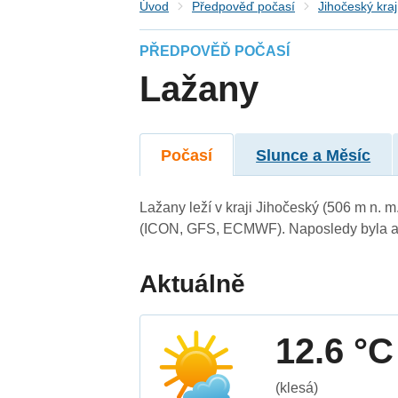
Úvod
Předpověď počasí
Jihočeský kraj
PŘEDPOVĚĎ POČASÍ
Lažany
Počasí
Slunce a Měsíc
Lažany leží v kraji Jihočeský (506 m n. 
(ICON, GFS, ECMWF). Naposledy byla ak
Aktuálně
12.6 °C
(klesá)