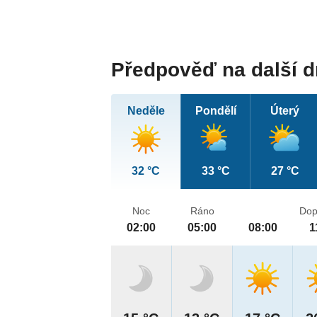
Předpověď na další 
Neděle
Pondělí
Úterý
32 °C
33 °C
27 °C
Noc
Ráno
Dop
02:00
05:00
08:00
1