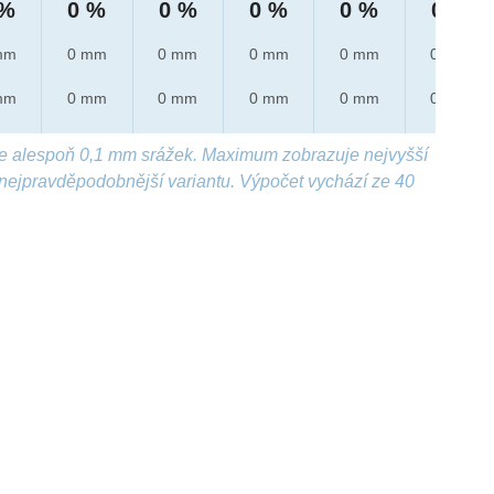
 %
0 %
0 %
0 %
0 %
0 %
mm
0 mm
0 mm
0 mm
0 mm
0 mm
mm
0 mm
0 mm
0 mm
0 mm
0 mm
e alespoň 0,1 mm srážek. Maximum zobrazuje nejvyšší
nejpravděpodobnější variantu. Výpočet vychází ze 40