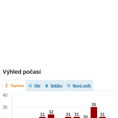
Výhled počasí
Teplota
Vítr
Srážky
Nový sníh
40
35
35
32
31
31
31
31
30