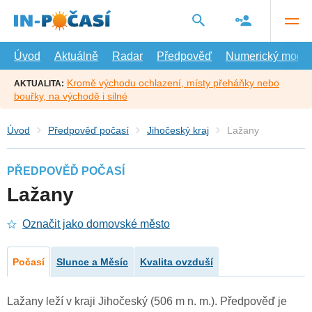
Přejít
na
hlavní
obsah
Úvod
Aktuálně
Radar
Předpověď
Numerický model
Kromě východu ochlazení, místy přeháňky nebo
AKTUALITA:
bouřky, na východě i silné
Úvod
Předpověď počasí
Jihočeský kraj
Lažany
PŘEDPOVĚĎ POČASÍ
Lažany
Označit jako domovské město
Počasí
Slunce a Měsíc
Kvalita ovzduší
Lažany leží v kraji Jihočeský (506 m n. m.). Předpověď je