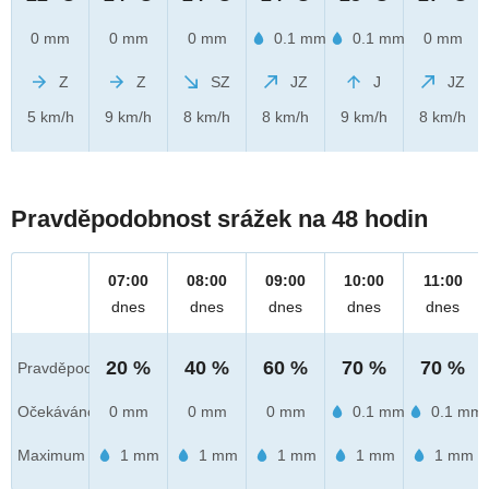
0 mm
0 mm
0 mm
0.1 mm
0.1 mm
0 mm
Z
Z
SZ
JZ
J
JZ
5 km/h
9 km/h
8 km/h
8 km/h
9 km/h
8 km/h
Pravděpodobnost srážek na 48 hodin
07:00
08:00
09:00
10:00
11:00
dnes
dnes
dnes
dnes
dnes
20 %
40 %
60 %
70 %
70 %
Pravděpod.
Očekáváno
0 mm
0 mm
0 mm
0.1 mm
0.1 mm
Maximum
1 mm
1 mm
1 mm
1 mm
1 mm