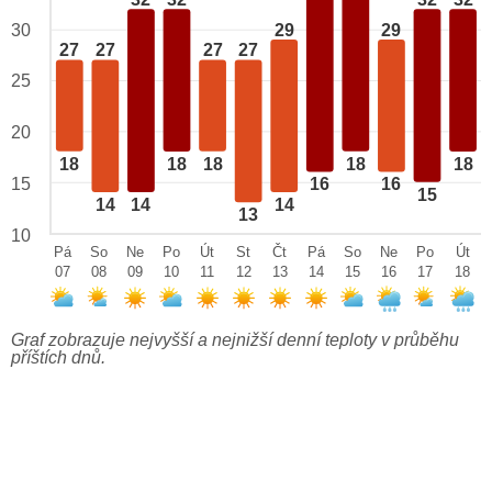
32
32
32
32
29
29
30
27
27
27
27
25
20
18
18
18
18
18
15
16
16
15
14
14
14
13
10
Pá
So
Ne
Po
Út
St
Čt
Pá
So
Ne
Po
Út
07
08
09
10
11
12
13
14
15
16
17
18
Graf zobrazuje nejvyšší a nejnižší denní teploty v průběhu
příštích dnů.