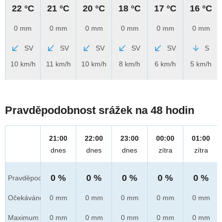
22 °C
21 °C
20 °C
18 °C
17 °C
16 °C
0 mm
0 mm
0 mm
0 mm
0 mm
0 mm
SV
SV
SV
SV
SV
S
10 km/h
11 km/h
10 km/h
8 km/h
6 km/h
5 km/h
Pravděpodobnost srážek na 48 hodin
21:00
22:00
23:00
00:00
01:00
dnes
dnes
dnes
zítra
zítra
0 %
0 %
0 %
0 %
0 %
Pravděpod.
Očekáváno
0 mm
0 mm
0 mm
0 mm
0 mm
Maximum
0 mm
0 mm
0 mm
0 mm
0 mm