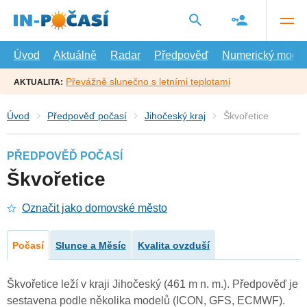
Přejít
na
hlavní
obsah
Úvod
Aktuálně
Radar
Předpověď
Numerický model
Převážně slunečno s letními teplotami
AKTUALITA:
Úvod
Předpověď počasí
Jihočeský kraj
Škvořetice
PŘEDPOVĚĎ POČASÍ
Škvořetice
Označit jako domovské město
Počasí
Slunce a Měsíc
Kvalita ovzduší
Škvořetice leží v kraji Jihočeský (461 m n. m.). Předpověď je
sestavena podle několika modelů (ICON, GFS, ECMWF).