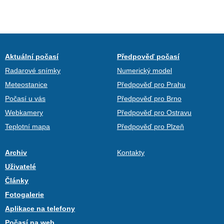
Aktuální počasí
Předpověď počasí
Radarové snímky
Numerický model
Meteostanice
Předpověď pro Prahu
Počasí u vás
Předpověď pro Brno
Webkamery
Předpověď pro Ostravu
Teplotní mapa
Předpověď pro Plzeň
Archiv
Kontakty
Uživatelé
Články
Fotogalerie
Aplikace na telefony
Počasí na web