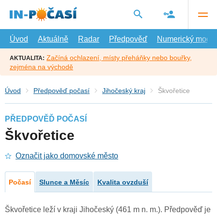
Přejít
na
hlavní
obsah
Úvod
Aktuálně
Radar
Předpověď
Numerický model
Začíná ochlazení, místy přeháňky nebo bouřky,
AKTUALITA:
zejména na východě
Úvod
Předpověď počasí
Jihočeský kraj
Škvořetice
PŘEDPOVĚĎ POČASÍ
Škvořetice
Označit jako domovské město
Počasí
Slunce a Měsíc
Kvalita ovzduší
Škvořetice leží v kraji Jihočeský (461 m n. m.). Předpověď je