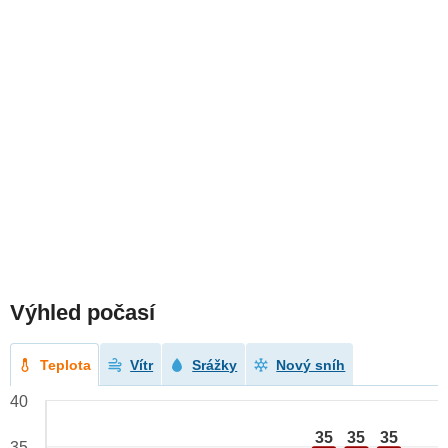
Výhled počasí
Teplota
Vítr
Srážky
Nový sníh
40
35
35
35
35