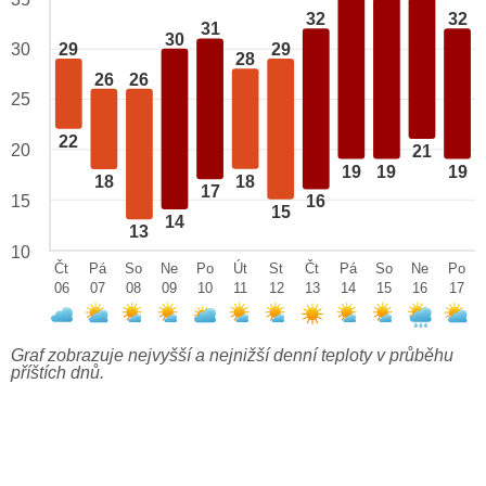
32
32
31
30
29
29
30
28
26
26
25
22
20
21
19
19
19
18
18
17
15
16
15
14
13
10
Čt
Pá
So
Ne
Po
Út
St
Čt
Pá
So
Ne
Po
06
07
08
09
10
11
12
13
14
15
16
17
Graf zobrazuje nejvyšší a nejnižší denní teploty v průběhu
příštích dnů.