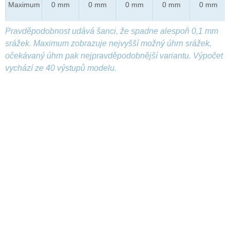
Maximum
0 mm
0 mm
0 mm
0 mm
0 mm
Pravděpodobnost udává šanci, že spadne alespoň 0,1 mm
srážek. Maximum zobrazuje nejvyšší možný úhrn srážek,
očekávaný úhrn pak nejpravděpodobnější variantu. Výpočet
vychází ze 40 výstupů modelu.