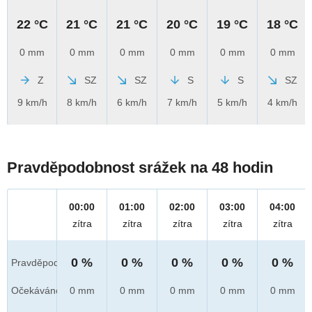
22 °C
21 °C
21 °C
20 °C
19 °C
18 °C
0 mm
0 mm
0 mm
0 mm
0 mm
0 mm
Z
SZ
SZ
S
S
SZ
9 km/h
8 km/h
6 km/h
7 km/h
5 km/h
4 km/h
Pravděpodobnost srážek na 48 hodin
00:00
01:00
02:00
03:00
04:00
zítra
zítra
zítra
zítra
zítra
0 %
0 %
0 %
0 %
0 %
Pravděpod.
Očekáváno
0 mm
0 mm
0 mm
0 mm
0 mm