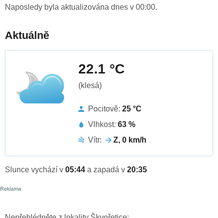
Naposledy byla aktualizována dnes v 00:00.
Aktuálně
22.1 °C
(klesá)
Pocitově:
25 °C
Vlhkost:
63 %
Vítr:
Z, 0 km/h
Slunce vychází v
05:44
a zapadá v
20:35
Nepřehlédněte z lokality Škvořetice: