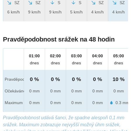
SZ
SZ
S
S
SZ
SZ
6 km/h
9 km/h
9 km/h
5 km/h
4 km/h
4 km/h
Pravděpodobnost srážek na 48 hodin
01:00
02:00
03:00
04:00
05:00
dnes
dnes
dnes
dnes
dnes
0 %
0 %
0 %
0 %
10 %
Pravděpod.
Očekáváno
0 mm
0 mm
0 mm
0 mm
0 mm
Maximum
0 mm
0 mm
0 mm
0 mm
0.3 mm
Pravděpodobnost udává šanci, že spadne alespoň 0,1 mm
srážek. Maximum zobrazuje nejvyšší možný úhrn srážek,