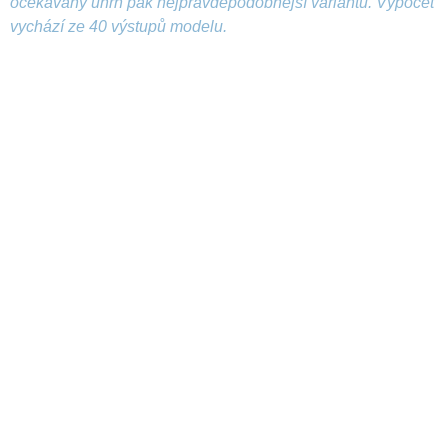
očekávaný úhrn pak nejpravděpodobnější variantu. Výpočet
vychází ze 40 výstupů modelu.