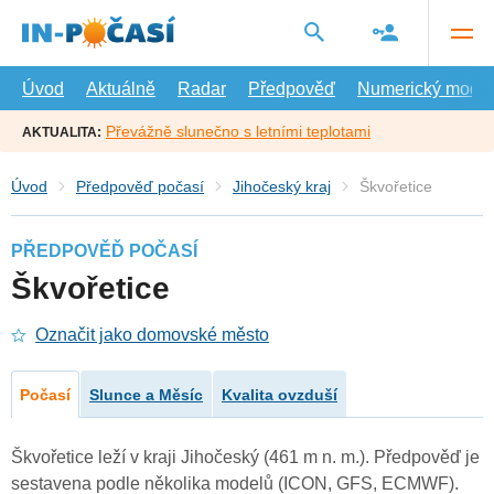
Přejít
na
hlavní
obsah
Úvod
Aktuálně
Radar
Předpověď
Numerický model
Převážně slunečno s letními teplotami
AKTUALITA:
Úvod
Předpověď počasí
Jihočeský kraj
Škvořetice
PŘEDPOVĚĎ POČASÍ
Škvořetice
Označit jako domovské město
Počasí
Slunce a Měsíc
Kvalita ovzduší
Škvořetice leží v kraji Jihočeský (461 m n. m.). Předpověď je
sestavena podle několika modelů (ICON, GFS, ECMWF).