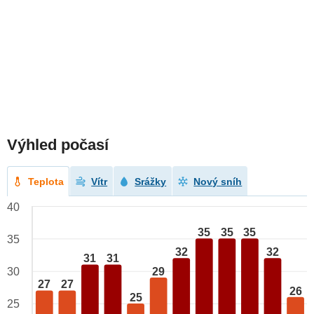
Výhled počasí
Teplota
Vítr
Srážky
Nový sníh
40
35
35
35
35
32
32
31
31
29
30
27
27
26
25
25