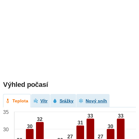
Výhled počasí
Teplota
Vítr
Srážky
Nový sníh
35
33
33
32
31
30
30
30
27
27