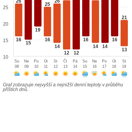
26
26
25
25
21
20
19
16
16
16
16
15
15
14
14
14
13
12
12
10
So
Ne
Po
Út
St
Čt
Pá
So
Ne
Po
Út
St
08
09
10
11
12
13
14
15
16
17
18
19
Graf zobrazuje nejvyšší a nejnižší denní teploty v průběhu
příštích dnů.