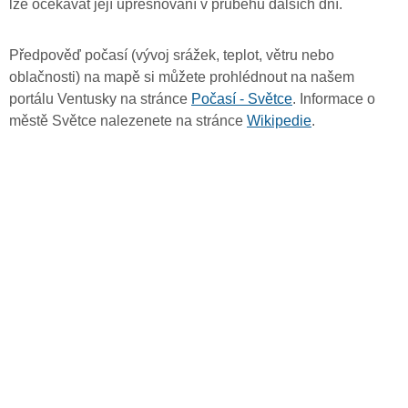
lze očekávat její upřesňování v průběhu dalších dní.
Předpověď počasí (vývoj srážek, teplot, větru nebo
oblačnosti) na mapě si můžete prohlédnout na našem
portálu Ventusky na stránce
Počasí - Světce
. Informace o
městě Světce nalezenete na stránce
Wikipedie
.