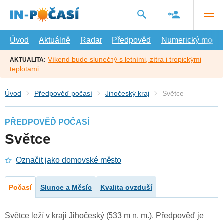
Přejít
na
hlavní
obsah
Úvod
Aktuálně
Radar
Předpověď
Numerický model
Víkend bude slunečný s letními, zítra i tropickými
AKTUALITA:
teplotami
Úvod
Předpověď počasí
Jihočeský kraj
Světce
PŘEDPOVĚĎ POČASÍ
Světce
Označit jako domovské město
Počasí
Slunce a Měsíc
Kvalita ovzduší
Světce leží v kraji Jihočeský (533 m n. m.). Předpověď je