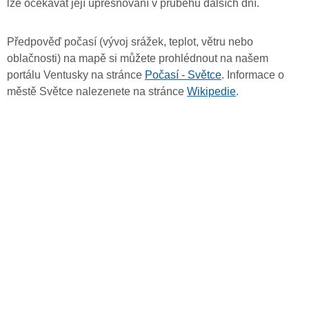
lze očekávat její upřesňování v průběhu dalších dní.
Předpověď počasí (vývoj srážek, teplot, větru nebo
oblačnosti) na mapě si můžete prohlédnout na našem
portálu Ventusky na stránce
Počasí - Světce
. Informace o
městě Světce nalezenete na stránce
Wikipedie
.