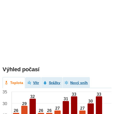
Výhled počasí
Teplota
Vítr
Srážky
Nový sníh
35
33
33
32
31
30
29
30
27
27
26
26
26