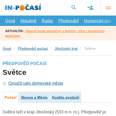
Přejít
na
hlavní
obsah
Úvod
Aktuálně
Radar
Předpověď
Numerický model
Víkend bude slunečný s letními, zítra i tropickými
AKTUALITA:
teplotami
Úvod
Předpověď počasí
Jihočeský kraj
Světce
PŘEDPOVĚĎ POČASÍ
Světce
Označit jako domovské město
Počasí
Slunce a Měsíc
Kvalita ovzduší
Světce leží v kraji Jihočeský (533 m n. m.). Předpověď je