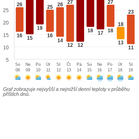
27
27
26
26
25
25
23
20
18
19
18
18
17
15
16
16
15
14
13
12
12
10
11
5
So
Ne
Po
Út
St
Čt
Pá
So
Ne
Po
Út
St
08
09
10
11
12
13
14
15
16
17
18
19
Graf zobrazuje nejvyšší a nejnižší denní teploty v průběhu
příštích dnů.