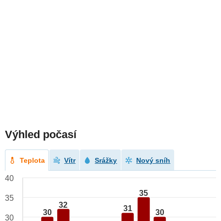
Výhled počasí
Teplota
Vítr
Srážky
Nový sníh
40
35
35
32
31
30
30
30