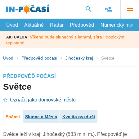
Přejít
na
hlavní
obsah
Úvod
Aktuálně
Radar
Předpověď
Numerický model
Víkend bude slunečný s letními, zítra i tropickými
AKTUALITA:
teplotami
Úvod
Předpověď počasí
Jihočeský kraj
Světce
PŘEDPOVĚĎ POČASÍ
Světce
Označit jako domovské město
Počasí
Slunce a Měsíc
Kvalita ovzduší
Světce leží v kraji Jihočeský (533 m n. m.). Předpověď je