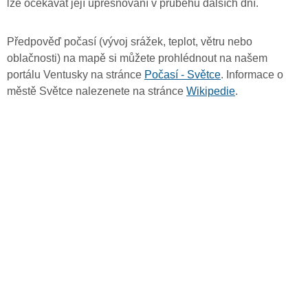
lze očekávat její upřesňování v průběhu dalších dní.
Předpověď počasí (vývoj srážek, teplot, větru nebo
oblačnosti) na mapě si můžete prohlédnout na našem
portálu Ventusky na stránce
Počasí - Světce
. Informace o
městě Světce nalezenete na stránce
Wikipedie
.