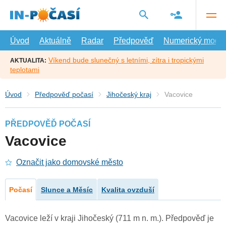
Přejít
na
hlavní
obsah
Úvod
Aktuálně
Radar
Předpověď
Numerický model
Víkend bude slunečný s letními, zítra i tropickými
AKTUALITA:
teplotami
Úvod
Předpověď počasí
Jihočeský kraj
Vacovice
PŘEDPOVĚĎ POČASÍ
Vacovice
Označit jako domovské město
Počasí
Slunce a Měsíc
Kvalita ovzduší
Vacovice leží v kraji Jihočeský (711 m n. m.). Předpověď je