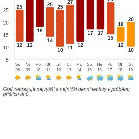
27
26
25
25
25
20
20
18
18
17
17
15
15
14
12
12
12
12
10
11
10
10
5
So
Ne
Po
Út
St
Čt
Pá
So
Ne
Po
Út
St
08
09
10
11
12
13
14
15
16
17
18
19
Graf zobrazuje nejvyšší a nejnižší denní teploty v průběhu
příštích dnů.