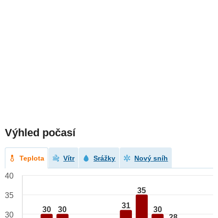
Výhled počasí
Teplota
Vítr
Srážky
Nový sníh
40
35
35
31
30
30
30
30
28