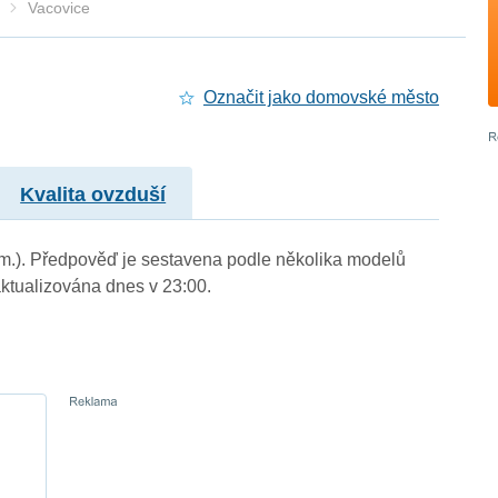
Vacovice
Označit jako domovské město
Kvalita ovzduší
. m.). Předpověď je sestavena podle několika modelů
tualizována dnes v 23:00.