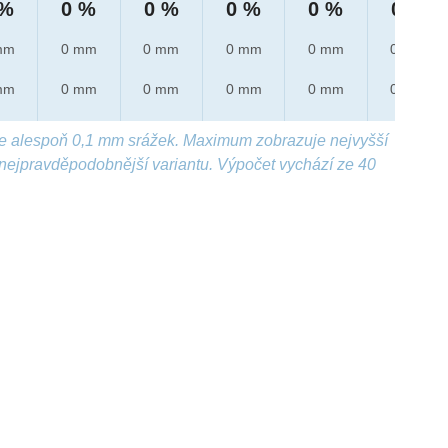
 %
0 %
0 %
0 %
0 %
0 %
mm
0 mm
0 mm
0 mm
0 mm
0 mm
mm
0 mm
0 mm
0 mm
0 mm
0 mm
e alespoň 0,1 mm srážek. Maximum zobrazuje nejvyšší
nejpravděpodobnější variantu. Výpočet vychází ze 40