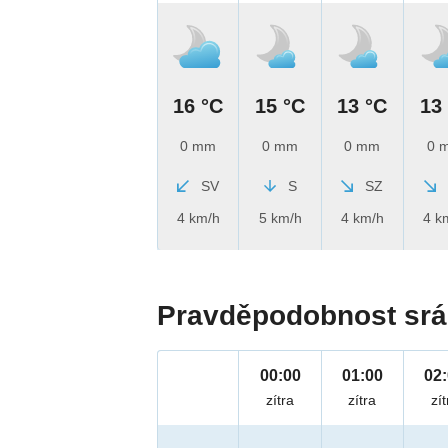
16 °C
15 °C
13 °C
13
0 mm
0 mm
0 mm
0 
SV
S
SZ
4 km/h
5 km/h
4 km/h
4 k
Pravděpodobnost srá
00:00
01:00
02
zítra
zítra
zít