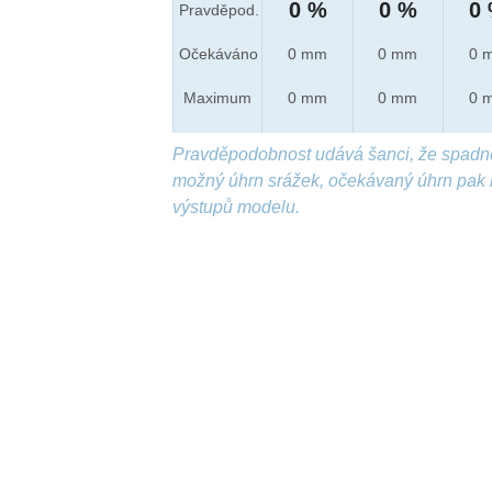
0 %
0 %
0
Pravděpod.
Očekáváno
0 mm
0 mm
0 
Maximum
0 mm
0 mm
0 
Pravděpodobnost udává šanci, že spadn
možný úhrn srážek, očekávaný úhrn pak 
výstupů modelu.