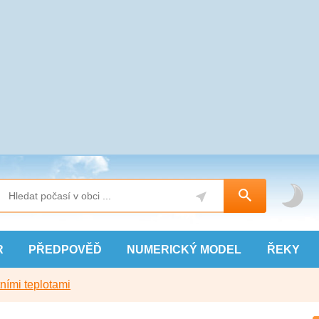
R
PŘEDPOVĚĎ
NUMERICKÝ
MODEL
ŘEKY
ními teplotami