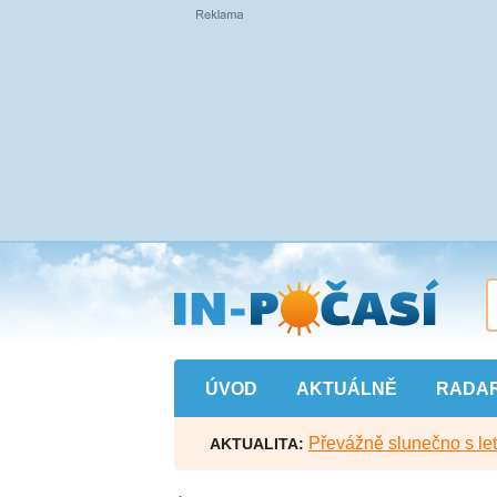
Přejít
na
hlavní
obsah
ÚVOD
AKTUÁLNĚ
RADA
Převážně slunečno s let
AKTUALITA: