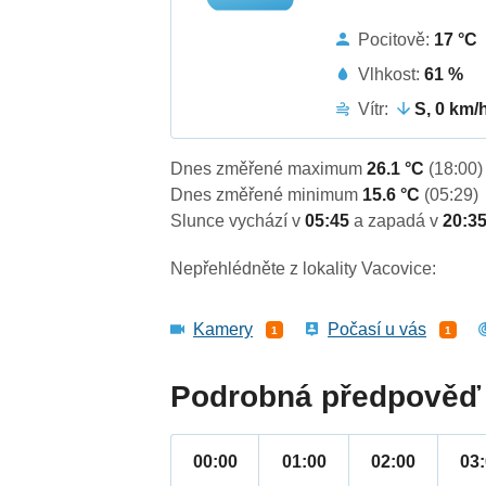
Pocitově:
17 °C
Vlhkost:
61 %
Vítr:
S, 0 km/
Dnes změřené maximum
26.1 °C
(18:00)
Dnes změřené minimum
15.6 °C
(05:29)
Slunce vychází v
05:45
a zapadá v
20:3
Nepřehlédněte z lokality Vacovice:
Kamery
Počasí u vás
1
1
Podrobná předpověď 
00:00
01:00
02:00
03