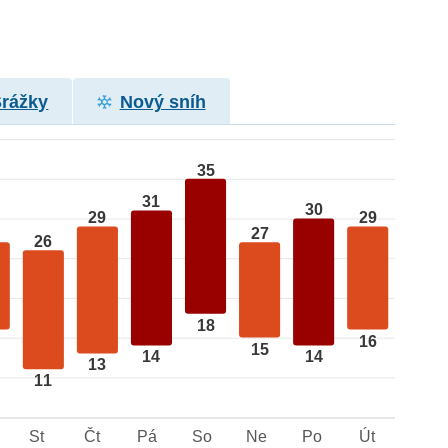
Srážky
Nový sníh
35
31
30
29
29
27
26
18
16
15
14
14
13
11
St
Čt
Pá
So
Ne
Po
Út