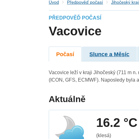
Úvod
Předpověď počasí
Jihočeský kraj
PŘEDPOVĚĎ POČASÍ
Vacovice
Počasí
Slunce a Měsíc
Vacovice leží v kraji Jihočeský (711 m n
(ICON, GFS, ECMWF). Naposledy byla ak
Aktuálně
16.2 °C
(klesá)