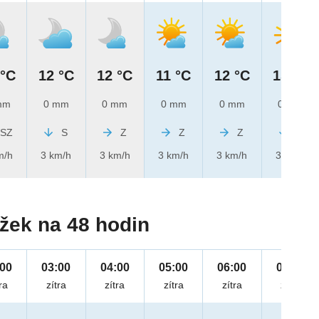
 °C
12 °C
12 °C
11 °C
12 °C
15 °C
mm
0 mm
0 mm
0 mm
0 mm
0 mm
SZ
S
Z
Z
Z
S
m/h
3 km/h
3 km/h
3 km/h
3 km/h
3 km/h
žek na 48 hodin
:00
03:00
04:00
05:00
06:00
07:00
ra
zítra
zítra
zítra
zítra
zítra