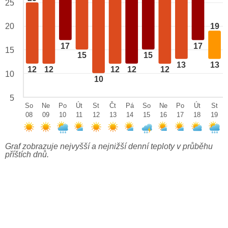
25
20
19
17
17
15
15
15
13
13
12
12
12
12
12
10
10
5
So
Ne
Po
Út
St
Čt
Pá
So
Ne
Po
Út
St
08
09
10
11
12
13
14
15
16
17
18
19
Graf zobrazuje nejvyšší a nejnižší denní teploty v průběhu
příštích dnů.