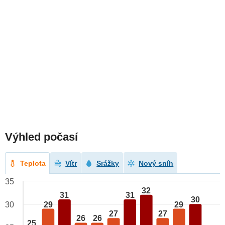
Výhled počasí
Teplota
Vítr
Srážky
Nový sníh
35
32
31
31
30
29
29
30
27
27
26
26
25