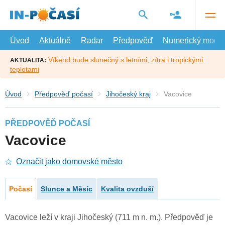
Přejít
na
hlavní
obsah
Úvod
Aktuálně
Radar
Předpověď
Numerický model
Víkend bude slunečný s letními, zítra i tropickými
AKTUALITA:
teplotami
Úvod
Předpověď počasí
Jihočeský kraj
Vacovice
PŘEDPOVĚĎ POČASÍ
Vacovice
Označit jako domovské město
Počasí
Slunce a Měsíc
Kvalita ovzduší
Vacovice leží v kraji Jihočeský (711 m n. m.). Předpověď je