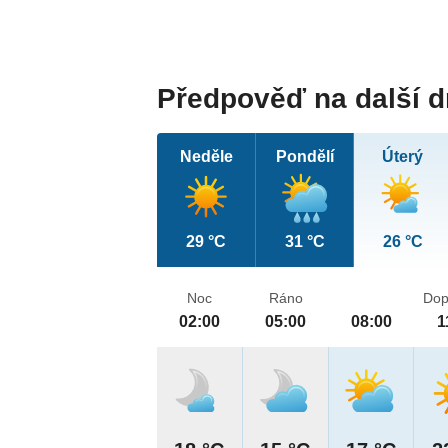
Předpověď na další 
Neděle
Pondělí
Úterý
29 °C
31 °C
26 °C
Noc
Ráno
Dop
02:00
05:00
08:00
1