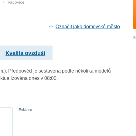
Vacovice
Označit jako domovské město
Kvalita ovzduší
. m.). Předpověď je sestavena podle několika modelů
tualizována dnes v 08:00.