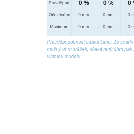
0 %
0 %
0
Pravděpod.
Očekáváno
0 mm
0 mm
0 
Maximum
0 mm
0 mm
0 
Pravděpodobnost udává šanci, že spadn
možný úhrn srážek, očekávaný úhrn pak 
výstupů modelu.