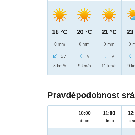
18 °C
20 °C
21 °C
23
0 mm
0 mm
0 mm
0 
SV
V
V
8 km/h
9 km/h
11 km/h
9 k
Pravděpodobnost srá
10:00
11:00
12
dnes
dnes
dn