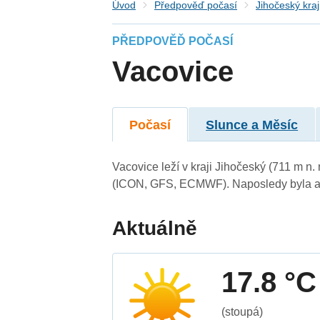
Úvod
Předpověď počasí
Jihočeský kraj
PŘEDPOVĚĎ POČASÍ
Vacovice
Počasí
Slunce a Měsíc
Vacovice leží v kraji Jihočeský (711 m n
(ICON, GFS, ECMWF). Naposledy byla ak
Aktuálně
17.8 °C
(stoupá)