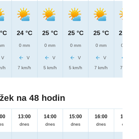
 °C
24 °C
25 °C
25 °C
25 °C
25 °C
mm
0 mm
0 mm
0 mm
0 mm
0 mm
V
V
V
V
V
V
m/h
7 km/h
5 km/h
5 km/h
7 km/h
7 km/h
žek na 48 hodin
:00
13:00
14:00
15:00
16:00
17:00
es
dnes
dnes
dnes
dnes
dnes