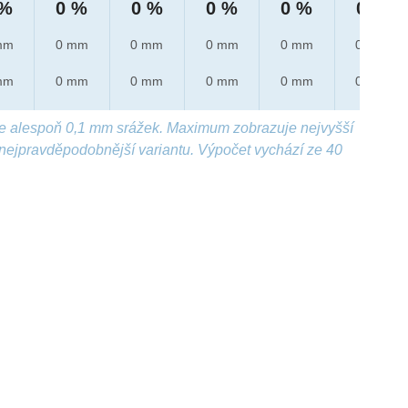
 %
0 %
0 %
0 %
0 %
0 %
mm
0 mm
0 mm
0 mm
0 mm
0 mm
mm
0 mm
0 mm
0 mm
0 mm
0 mm
e alespoň 0,1 mm srážek. Maximum zobrazuje nejvyšší
nejpravděpodobnější variantu. Výpočet vychází ze 40