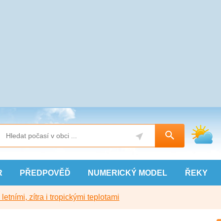
R
PŘEDPOVĚĎ
NUMERICKÝ
MODEL
ŘEKY
etními, zítra i tropickými teplotami