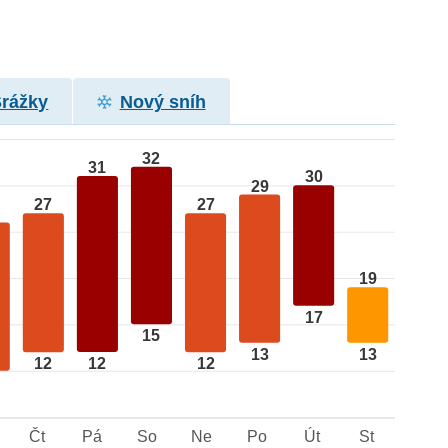
Srážky
Nový sníh
32
31
30
29
27
27
19
17
15
13
13
12
12
12
Čt
Pá
So
Ne
Po
Út
St