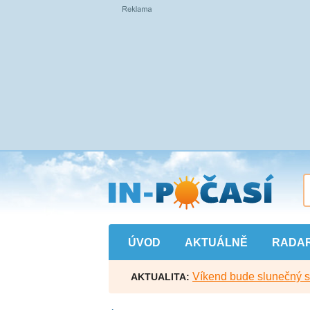
Přejít
na
hlavní
obsah
ÚVOD
AKTUÁLNĚ
RADA
Víkend bude slunečný s l
AKTUALITA: