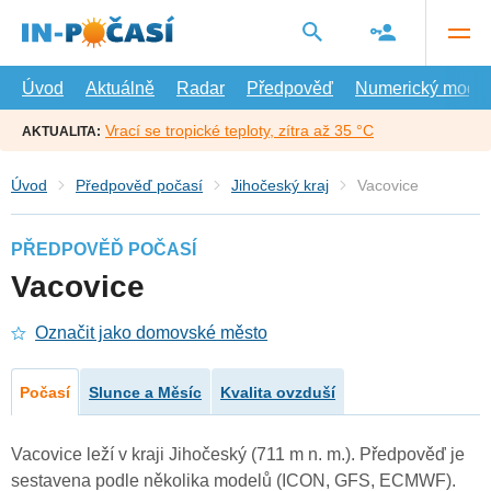
Přejít
na
hlavní
obsah
Úvod
Aktuálně
Radar
Předpověď
Numerický model
Vrací se tropické teploty, zítra až 35 °C
AKTUALITA:
Úvod
Předpověď počasí
Jihočeský kraj
Vacovice
PŘEDPOVĚĎ POČASÍ
Vacovice
Označit jako domovské město
Počasí
Slunce a Měsíc
Kvalita ovzduší
Vacovice leží v kraji Jihočeský (711 m n. m.). Předpověď je
sestavena podle několika modelů (ICON, GFS, ECMWF).