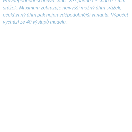
Pravděpodobnost udává šanci, že spadne alespoň 0,1 mm
srážek. Maximum zobrazuje nejvyšší možný úhrn srážek,
očekávaný úhrn pak nejpravděpodobnější variantu. Výpočet
vychází ze 40 výstupů modelu.