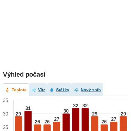
Výhled počasí
Teplota
Vítr
Srážky
Nový sníh
35
32
32
31
30
29
29
29
30
27
27
26
26
26
25