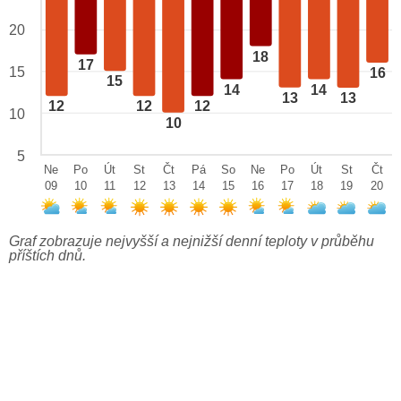
20
18
17
15
16
15
14
14
13
13
12
12
12
10
10
5
Ne
Po
Út
St
Čt
Pá
So
Ne
Po
Út
St
Čt
09
10
11
12
13
14
15
16
17
18
19
20
Graf zobrazuje nejvyšší a nejnižší denní teploty v průběhu
příštích dnů.