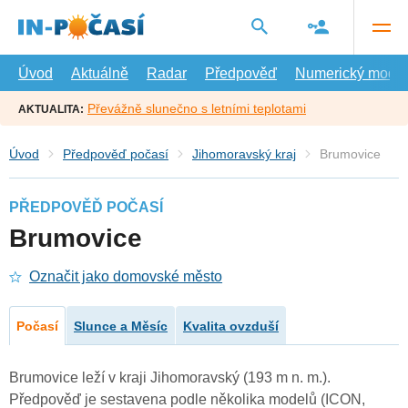
Přejít
na
hlavní
obsah
Úvod
Aktuálně
Radar
Předpověď
Numerický model
Převážně slunečno s letními teplotami
AKTUALITA:
Úvod
Předpověď počasí
Jihomoravský kraj
Brumovice
PŘEDPOVĚĎ POČASÍ
Brumovice
Označit jako domovské město
Počasí
Slunce a Měsíc
Kvalita ovzduší
Brumovice leží v kraji Jihomoravský (193 m n. m.).
Předpověď je sestavena podle několika modelů (ICON,