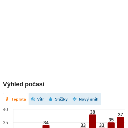
Výhled počasí
Teplota
Vítr
Srážky
Nový sníh
40
38
37
35
34
35
33
33