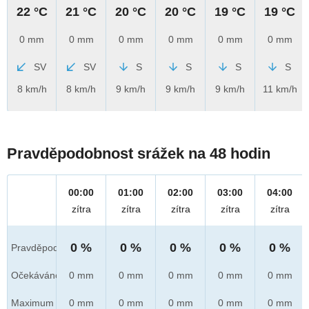
22 °C
21 °C
20 °C
20 °C
19 °C
19 °C
0 mm
0 mm
0 mm
0 mm
0 mm
0 mm
SV
SV
S
S
S
S
8 km/h
8 km/h
9 km/h
9 km/h
9 km/h
11 km/h
Pravděpodobnost srážek na 48 hodin
00:00
01:00
02:00
03:00
04:00
zítra
zítra
zítra
zítra
zítra
0 %
0 %
0 %
0 %
0 %
Pravděpod.
Očekáváno
0 mm
0 mm
0 mm
0 mm
0 mm
Maximum
0 mm
0 mm
0 mm
0 mm
0 mm