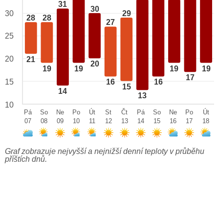
31
30
29
30
28
28
27
25
20
21
20
19
19
19
19
17
15
16
16
15
14
13
10
Pá
So
Ne
Po
Út
St
Čt
Pá
So
Ne
Po
Út
07
08
09
10
11
12
13
14
15
16
17
18
Graf zobrazuje nejvyšší a nejnižší denní teploty v průběhu
příštích dnů.