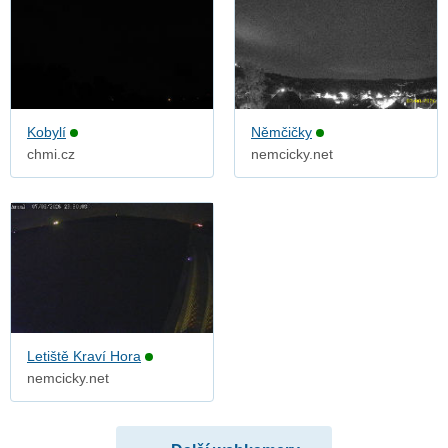
Kobylí
Němčičky
chmi.cz
nemcicky.net
Letiště Kraví Hora
nemcicky.net