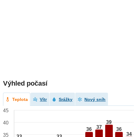
Výhled počasí
Teplota
Vítr
Srážky
Nový sníh
45
39
40
37
36
36
34
35
33
33