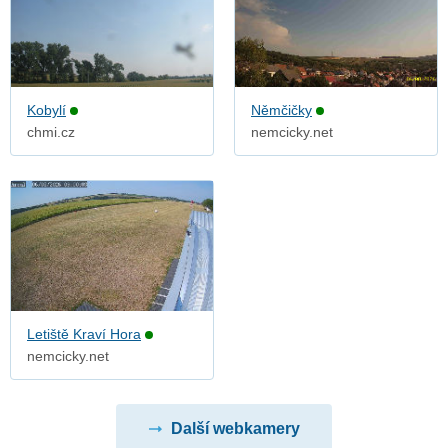
Kobylí
Němčičky
chmi.cz
nemcicky.net
Letiště Kraví Hora
nemcicky.net
Další webkamery