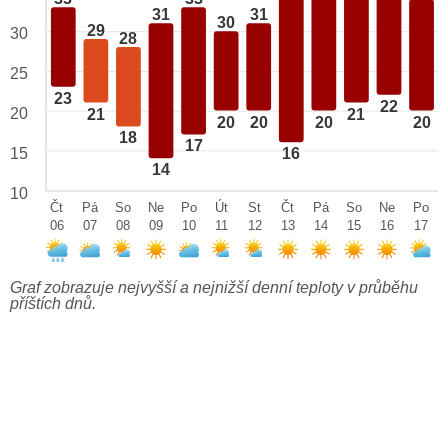
31
31
30
29
30
28
25
23
22
20
21
21
20
20
20
20
18
17
15
16
14
10
Čt
Pá
So
Ne
Po
Út
St
Čt
Pá
So
Ne
Po
06
07
08
09
10
11
12
13
14
15
16
17
Graf zobrazuje nejvyšší a nejnižší denní teploty v průběhu
příštích dnů.