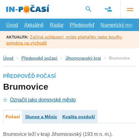
Přejít
na
hlavní
obsah
Úvod
Aktuálně
Radar
Předpověď
Numerický model
Začíná ochlazení, místy přeháňky nebo bouřky,
AKTUALITA:
zejména na východě
Úvod
Předpověď počasí
Jihomoravský kraj
Brumovice
PŘEDPOVĚĎ POČASÍ
Brumovice
Označit jako domovské město
Počasí
Slunce a Měsíc
Kvalita ovzduší
Brumovice leží v kraji Jihomoravský (193 m n. m.).