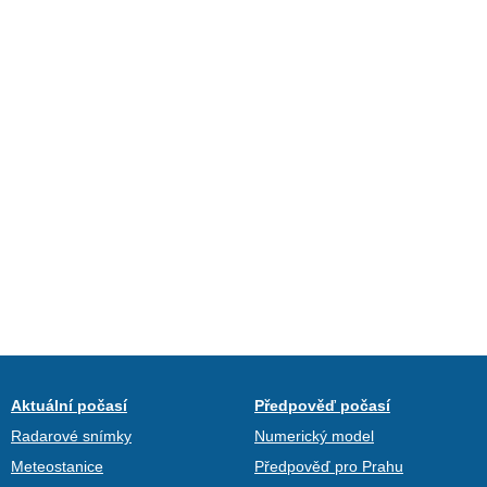
Aktuální počasí
Předpověď počasí
Radarové snímky
Numerický model
Meteostanice
Předpověď pro Prahu