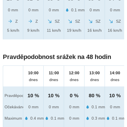
0 mm
0 mm
0 mm
0.1 mm
0 mm
0 mm
Z
Z
SZ
SZ
SZ
SZ
5 km/h
9 km/h
11 km/h
19 km/h
16 km/h
16 km/h
Pravděpodobnost srážek na 48 hodin
10:00
11:00
12:00
13:00
14:00
dnes
dnes
dnes
dnes
dnes
10 %
10 %
0 %
80 %
10 %
Pravděpod.
Očekáváno
0 mm
0 mm
0 mm
0.1 mm
0 mm
Maximum
0.4 mm
0.1 mm
0 mm
0.3 mm
0.1 mm