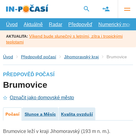
Přejít
na
hlavní
obsah
Úvod
Aktuálně
Radar
Předpověď
Numerický model
Víkend bude slunečný s letními, zítra i tropickými
AKTUALITA:
teplotami
Úvod
Předpověď počasí
Jihomoravský kraj
Brumovice
PŘEDPOVĚĎ POČASÍ
Brumovice
Označit jako domovské město
Počasí
Slunce a Měsíc
Kvalita ovzduší
Brumovice leží v kraji Jihomoravský (193 m n. m.).