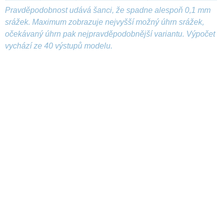
Pravděpodobnost udává šanci, že spadne alespoň 0,1 mm
srážek. Maximum zobrazuje nejvyšší možný úhrn srážek,
očekávaný úhrn pak nejpravděpodobnější variantu. Výpočet
vychází ze 40 výstupů modelu.