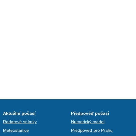
Aktuální počasí
Předpověď počasí
Radarové snímky
Numerický model
Meteostanice
Předpověď pro Prahu