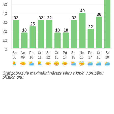
50
40
40
36
32
32
32
32
30
25
22
18
18
18
20
10
0
So
Ne
Po
Út
St
Čt
Pá
So
Ne
Po
Út
St
08
09
10
11
12
13
14
15
16
17
18
19
Graf zobrazuje maximální nárazy větru v km/h v průběhu
příštích dnů.