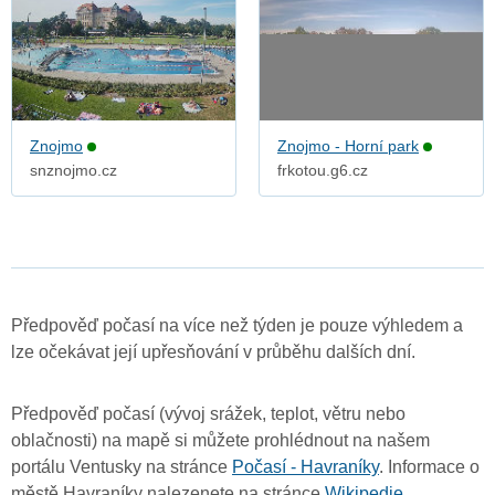
Znojmo
Znojmo - Horní park
snznojmo.cz
frkotou.g6.cz
Předpověď počasí na více než týden je pouze výhledem a
lze očekávat její upřesňování v průběhu dalších dní.
Předpověď počasí (vývoj srážek, teplot, větru nebo
oblačnosti) na mapě si můžete prohlédnout na našem
portálu Ventusky na stránce
Počasí - Havraníky
. Informace o
městě Havraníky nalezenete na stránce
Wikipedie
.