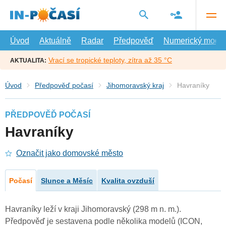
Přejít
na
hlavní
obsah
Úvod
Aktuálně
Radar
Předpověď
Numerický model
Vrací se tropické teploty, zítra až 35 °C
AKTUALITA:
Úvod
Předpověď počasí
Jihomoravský kraj
Havraníky
PŘEDPOVĚĎ POČASÍ
Havraníky
Označit jako domovské město
Počasí
Slunce a Měsíc
Kvalita ovzduší
Havraníky leží v kraji Jihomoravský (298 m n. m.).
Předpověď je sestavena podle několika modelů (ICON,