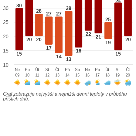
32
30
29
30
28
27
27
25
25
22
20
21
20
20
20
19
17
15
16
15
15
14
13
10
Ne
Po
Út
St
Čt
Pá
So
Ne
Po
Út
St
Čt
09
10
11
12
13
14
15
16
17
18
19
20
Graf zobrazuje nejvyšší a nejnižší denní teploty v průběhu
příštích dnů.