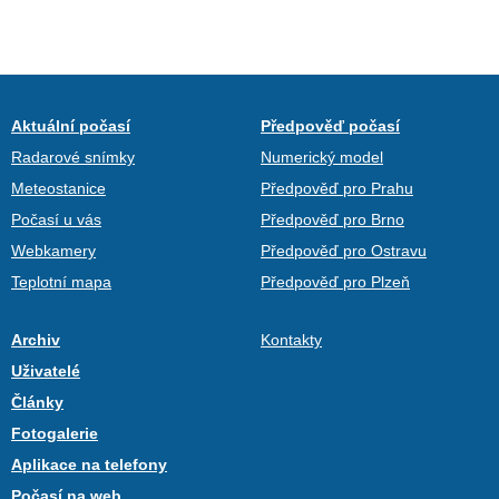
Aktuální počasí
Předpověď počasí
Radarové snímky
Numerický model
Meteostanice
Předpověď pro Prahu
Počasí u vás
Předpověď pro Brno
Webkamery
Předpověď pro Ostravu
Teplotní mapa
Předpověď pro Plzeň
Archiv
Kontakty
Uživatelé
Články
Fotogalerie
Aplikace na telefony
Počasí na web