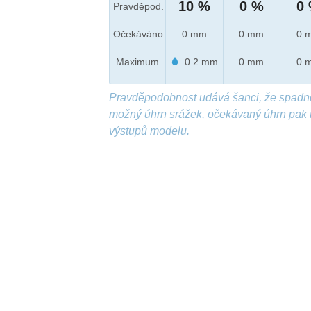
10 %
0 %
0
Pravděpod.
Očekáváno
0 mm
0 mm
0 
Maximum
0.2 mm
0 mm
0 
Pravděpodobnost udává šanci, že spadn
možný úhrn srážek, očekávaný úhrn pak 
výstupů modelu.