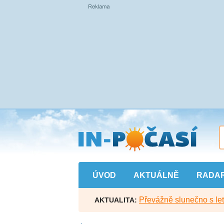
Přejít
na
hlavní
obsah
ÚVOD
AKTUÁLNĚ
RADA
Převážně slunečno s let
AKTUALITA: