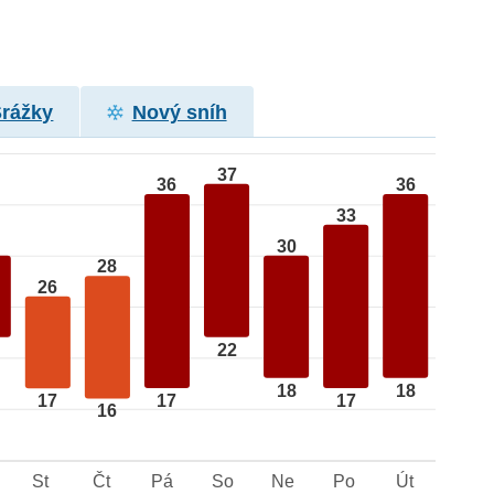
Srážky
Nový sníh
37
36
36
33
30
28
26
22
18
18
17
17
17
16
St
Čt
Pá
So
Ne
Po
Út