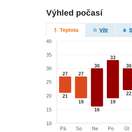
Výhled počasí
Teplota
Vítr
40
35
33
30
30
30
27
27
25
22
20
21
19
19
15
16
10
Pá
So
Ne
Po
Út