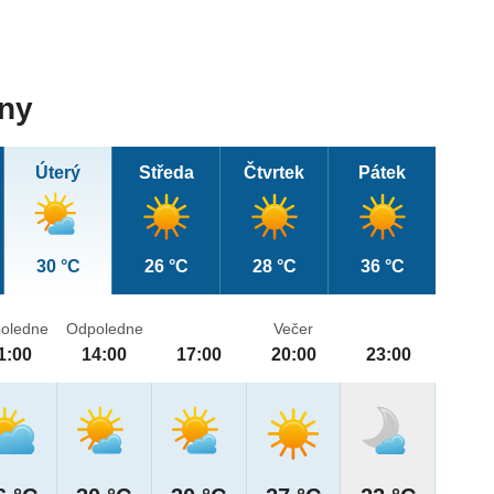
dny
Úterý
Středa
Čtvrtek
Pátek
30 °C
26 °C
28 °C
36 °C
oledne
Odpoledne
Večer
1:00
14:00
17:00
20:00
23:00