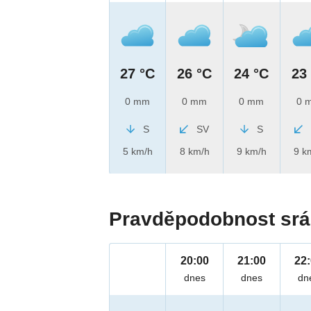
27 °C
26 °C
24 °C
23
0 mm
0 mm
0 mm
0 
S
SV
S
5 km/h
8 km/h
9 km/h
9 k
Pravděpodobnost srá
20:00
21:00
22
dnes
dnes
dn