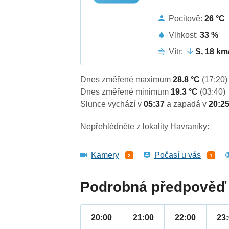
Pocitově:
26 °C
Vlhkost:
33 %
Vítr:
S, 18 km
Dnes změřené maximum
28.8 °C
(17:20)
Dnes změřené minimum
19.3 °C
(03:40)
Slunce vychází v
05:37
a zapadá v
20:2
Nepřehlédněte z lokality Havraníky:
Kamery
Počasí u vás
2
1
Podrobná předpověď 
20:00
21:00
22:00
23