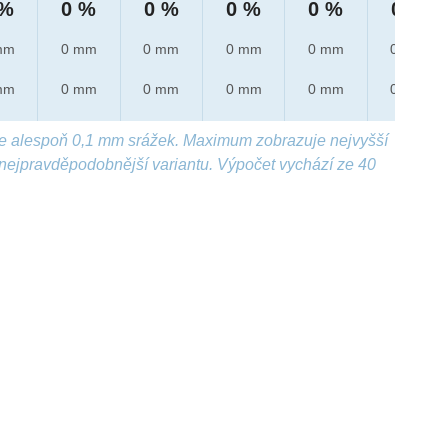
 %
0 %
0 %
0 %
0 %
0 %
mm
0 mm
0 mm
0 mm
0 mm
0 mm
mm
0 mm
0 mm
0 mm
0 mm
0 mm
e alespoň 0,1 mm srážek. Maximum zobrazuje nejvyšší
nejpravděpodobnější variantu. Výpočet vychází ze 40