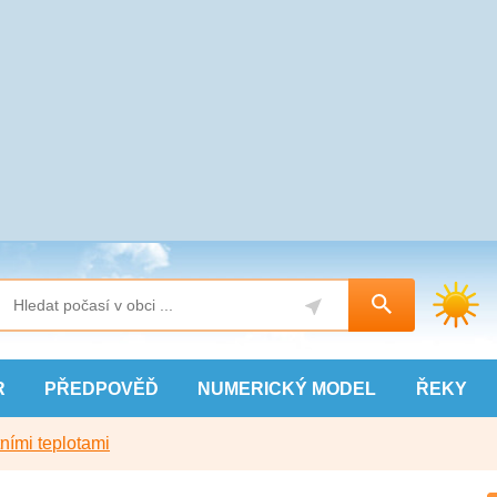
R
PŘEDPOVĚĎ
NUMERICKÝ
MODEL
ŘEKY
ními teplotami