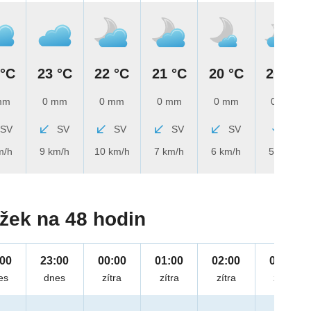
 °C
23 °C
22 °C
21 °C
20 °C
20 °C
mm
0 mm
0 mm
0 mm
0 mm
0 mm
SV
SV
SV
SV
SV
S
m/h
9 km/h
10 km/h
7 km/h
6 km/h
5 km/h
žek na 48 hodin
:00
23:00
00:00
01:00
02:00
03:00
es
dnes
zítra
zítra
zítra
zítra