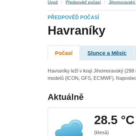
Úvod
Předpověď počasí
Jihomoravský 
PŘEDPOVĚĎ POČASÍ
Havraníky
Počasí
Slunce a Měsíc
Havraníky leží v kraji Jihomoravský (298
modelů (ICON, GFS, ECMWF). Naposledy 
Aktuálně
28.5 °C
(klesá)