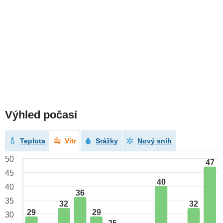
Výhled počasí
Teplota
Vítr
Srážky
Nový sníh
50
47
45
40
40
36
35
32
32
29
29
30