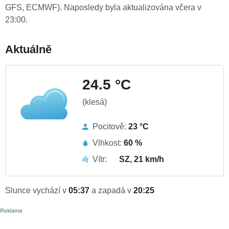
GFS, ECMWF). Naposledy byla aktualizována včera v
23:00.
Aktuálně
24.5 °C
(klesá)
Pocitově:
23 °C
Vlhkost:
60 %
Vítr:
SZ, 21 km/h
Slunce vychází v
05:37
a zapadá v
20:25