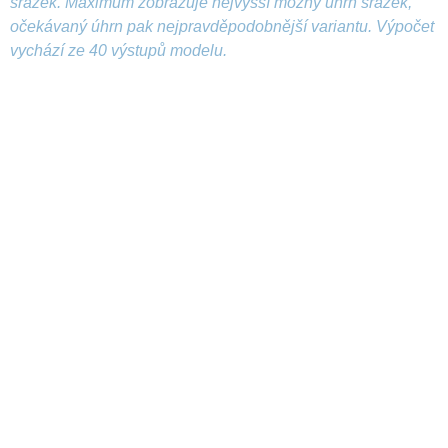
srážek. Maximum zobrazuje nejvyšší možný úhrn srážek,
očekávaný úhrn pak nejpravděpodobnější variantu. Výpočet
vychází ze 40 výstupů modelu.