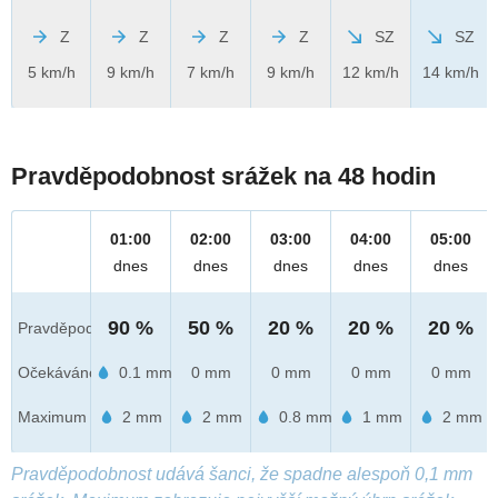
Z
Z
Z
Z
SZ
SZ
5 km/h
9 km/h
7 km/h
9 km/h
12 km/h
14 km/h
Pravděpodobnost srážek na 48 hodin
01:00
02:00
03:00
04:00
05:00
dnes
dnes
dnes
dnes
dnes
90 %
50 %
20 %
20 %
20 %
Pravděpod.
Očekáváno
0.1 mm
0 mm
0 mm
0 mm
0 mm
Maximum
2 mm
2 mm
0.8 mm
1 mm
2 mm
Pravděpodobnost udává šanci, že spadne alespoň 0,1 mm