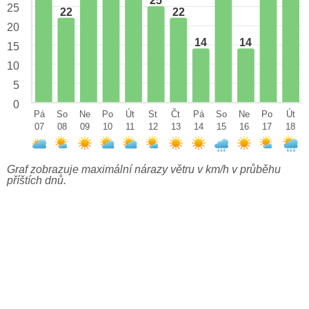
25
25
22
22
20
14
14
15
10
5
0
Pá
So
Ne
Po
Út
St
Čt
Pá
So
Ne
Po
Út
07
08
09
10
11
12
13
14
15
16
17
18
Graf zobrazuje maximální nárazy větru v km/h v průběhu
příštích dnů.