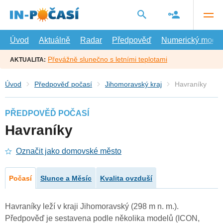
Přejít
na
hlavní
obsah
Úvod
Aktuálně
Radar
Předpověď
Numerický model
Převážně slunečno s letními teplotami
AKTUALITA:
Úvod
Předpověď počasí
Jihomoravský kraj
Havraníky
PŘEDPOVĚĎ POČASÍ
Havraníky
Označit jako domovské město
Počasí
Slunce a Měsíc
Kvalita ovzduší
Havraníky leží v kraji Jihomoravský (298 m n. m.).
Předpověď je sestavena podle několika modelů (ICON,