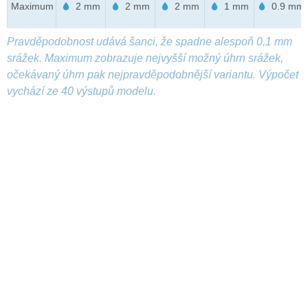
Maximum
2 mm
2 mm
2 mm
1 mm
0.9 mm
Pravděpodobnost udává šanci, že spadne alespoň 0,1 mm
srážek. Maximum zobrazuje nejvyšší možný úhrn srážek,
očekávaný úhrn pak nejpravděpodobnější variantu. Výpočet
vychází ze 40 výstupů modelu.