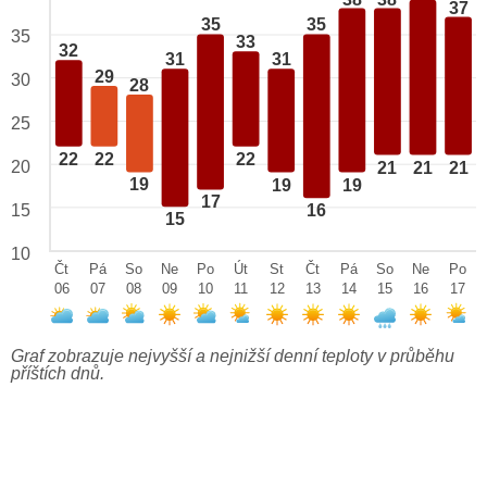
37
35
35
35
33
32
31
31
29
30
28
25
22
22
22
20
21
21
21
19
19
19
17
15
16
15
10
Čt
Pá
So
Ne
Po
Út
St
Čt
Pá
So
Ne
Po
06
07
08
09
10
11
12
13
14
15
16
17
Graf zobrazuje nejvyšší a nejnižší denní teploty v průběhu
příštích dnů.