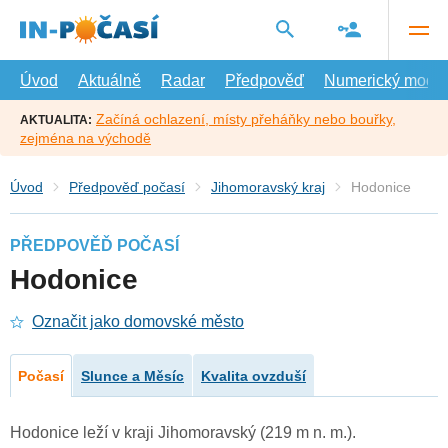
Přejít
na
hlavní
obsah
Úvod
Aktuálně
Radar
Předpověď
Numerický model
Začíná ochlazení, místy přeháňky nebo bouřky,
AKTUALITA:
zejména na východě
Úvod
Předpověď počasí
Jihomoravský kraj
Hodonice
PŘEDPOVĚĎ POČASÍ
Hodonice
Označit jako domovské město
Počasí
Slunce a Měsíc
Kvalita ovzduší
Hodonice leží v kraji Jihomoravský (219 m n. m.).