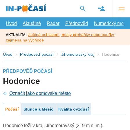
Přejít
na
hlavní
obsah
Úvod
Aktuálně
Radar
Předpověď
Numerický model
Začíná ochlazení, místy přeháňky nebo bouřky,
AKTUALITA:
zejména na východě
Úvod
Předpověď počasí
Jihomoravský kraj
Hodonice
PŘEDPOVĚĎ POČASÍ
Hodonice
Označit jako domovské město
Počasí
Slunce a Měsíc
Kvalita ovzduší
Hodonice leží v kraji Jihomoravský (219 m n. m.).