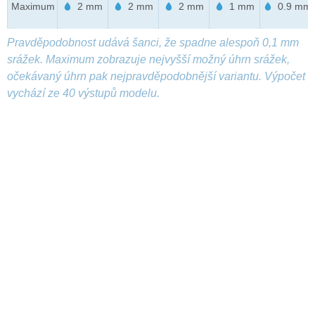
Maximum
2 mm
2 mm
2 mm
1 mm
0.9 mm
Pravděpodobnost udává šanci, že spadne alespoň 0,1 mm
srážek. Maximum zobrazuje nejvyšší možný úhrn srážek,
očekávaný úhrn pak nejpravděpodobnější variantu. Výpočet
vychází ze 40 výstupů modelu.