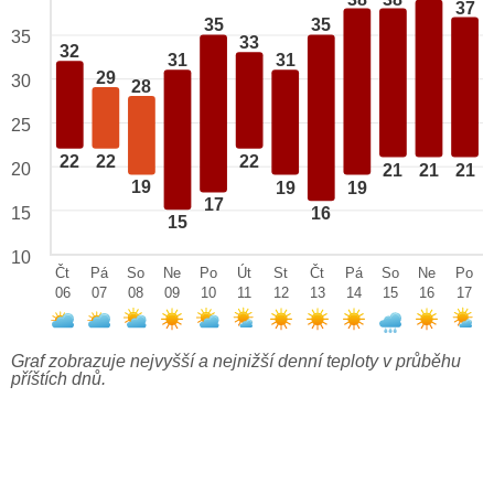
37
35
35
35
33
32
31
31
29
30
28
25
22
22
22
20
21
21
21
19
19
19
17
15
16
15
10
Čt
Pá
So
Ne
Po
Út
St
Čt
Pá
So
Ne
Po
06
07
08
09
10
11
12
13
14
15
16
17
Graf zobrazuje nejvyšší a nejnižší denní teploty v průběhu
příštích dnů.