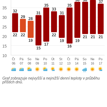
37
35
35
35
33
32
31
31
29
30
28
25
22
22
22
20
21
21
21
19
19
19
17
15
16
15
10
Čt
Pá
So
Ne
Po
Út
St
Čt
Pá
So
Ne
Po
06
07
08
09
10
11
12
13
14
15
16
17
Graf zobrazuje nejvyšší a nejnižší denní teploty v průběhu
příštích dnů.