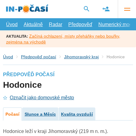
Přejít
na
hlavní
obsah
Úvod
Aktuálně
Radar
Předpověď
Numerický model
Začíná ochlazení, místy přeháňky nebo bouřky,
AKTUALITA:
zejména na východě
Úvod
Předpověď počasí
Jihomoravský kraj
Hodonice
PŘEDPOVĚĎ POČASÍ
Hodonice
Označit jako domovské město
Počasí
Slunce a Měsíc
Kvalita ovzduší
Hodonice leží v kraji Jihomoravský (219 m n. m.).