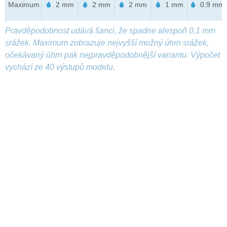
Maximum
2 mm
2 mm
2 mm
1 mm
0.9 mm
Pravděpodobnost udává šanci, že spadne alespoň 0,1 mm
srážek. Maximum zobrazuje nejvyšší možný úhrn srážek,
očekávaný úhrn pak nejpravděpodobnější variantu. Výpočet
vychází ze 40 výstupů modelu.