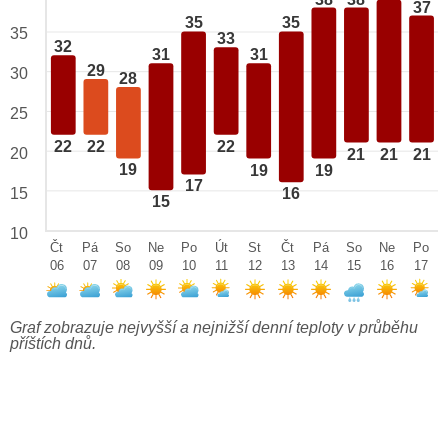
37
35
35
35
33
32
31
31
29
30
28
25
22
22
22
20
21
21
21
19
19
19
17
15
16
15
10
Čt
Pá
So
Ne
Po
Út
St
Čt
Pá
So
Ne
Po
06
07
08
09
10
11
12
13
14
15
16
17
Graf zobrazuje nejvyšší a nejnižší denní teploty v průběhu
příštích dnů.