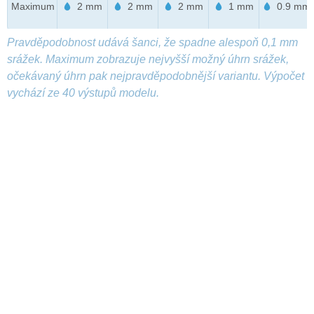
Maximum
2 mm
2 mm
2 mm
1 mm
0.9 mm
Pravděpodobnost udává šanci, že spadne alespoň 0,1 mm
srážek. Maximum zobrazuje nejvyšší možný úhrn srážek,
očekávaný úhrn pak nejpravděpodobnější variantu. Výpočet
vychází ze 40 výstupů modelu.