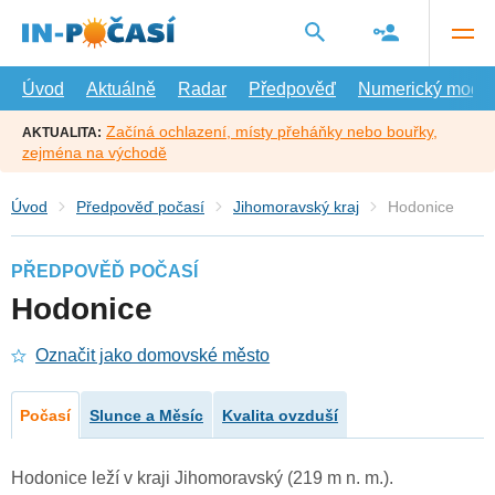
Přejít
na
hlavní
obsah
Úvod
Aktuálně
Radar
Předpověď
Numerický model
Začíná ochlazení, místy přeháňky nebo bouřky,
AKTUALITA:
zejména na východě
Úvod
Předpověď počasí
Jihomoravský kraj
Hodonice
PŘEDPOVĚĎ POČASÍ
Hodonice
Označit jako domovské město
Počasí
Slunce a Měsíc
Kvalita ovzduší
Hodonice leží v kraji Jihomoravský (219 m n. m.).