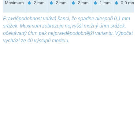
Maximum
2 mm
2 mm
2 mm
1 mm
0.9 mm
Pravděpodobnost udává šanci, že spadne alespoň 0,1 mm
srážek. Maximum zobrazuje nejvyšší možný úhrn srážek,
očekávaný úhrn pak nejpravděpodobnější variantu. Výpočet
vychází ze 40 výstupů modelu.