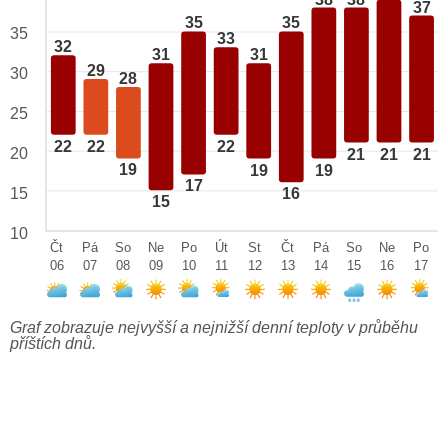
37
35
35
35
33
32
31
31
29
30
28
25
22
22
22
20
21
21
21
19
19
19
17
15
16
15
10
Čt
Pá
So
Ne
Po
Út
St
Čt
Pá
So
Ne
Po
06
07
08
09
10
11
12
13
14
15
16
17
Graf zobrazuje nejvyšší a nejnižší denní teploty v průběhu
příštích dnů.