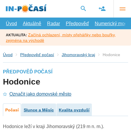
Přejít
na
hlavní
obsah
Úvod
Aktuálně
Radar
Předpověď
Numerický model
Začíná ochlazení, místy přeháňky nebo bouřky,
AKTUALITA:
zejména na východě
Úvod
Předpověď počasí
Jihomoravský kraj
Hodonice
PŘEDPOVĚĎ POČASÍ
Hodonice
Označit jako domovské město
Počasí
Slunce a Měsíc
Kvalita ovzduší
Hodonice leží v kraji Jihomoravský (219 m n. m.).