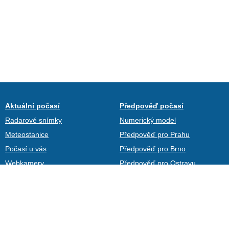
Aktuální počasí
Předpověď počasí
Radarové snímky
Numerický model
Meteostanice
Předpověď pro Prahu
Počasí u vás
Předpověď pro Brno
Webkamery
Předpověď pro Ostravu
Teplotní mapa
Předpověď pro Plzeň
Archiv
Kontakty
Uživatelé