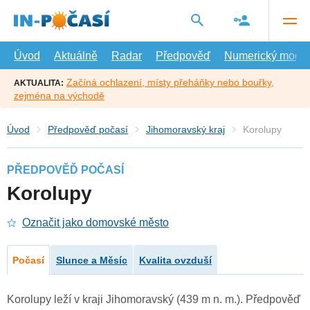
Přejít
na
hlavní
obsah
Úvod
Aktuálně
Radar
Předpověď
Numerický model
Začíná ochlazení, místy přeháňky nebo bouřky,
AKTUALITA:
zejména na východě
Úvod
Předpověď počasí
Jihomoravský kraj
Korolupy
PŘEDPOVĚĎ POČASÍ
Korolupy
Označit jako domovské město
Počasí
Slunce a Měsíc
Kvalita ovzduší
Korolupy leží v kraji Jihomoravský (439 m n. m.). Předpověď