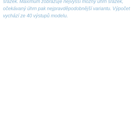
srážek. Maximum zobrazuje nejvyšší možný úhrn srážek,
očekávaný úhrn pak nejpravděpodobnější variantu. Výpočet
vychází ze 40 výstupů modelu.