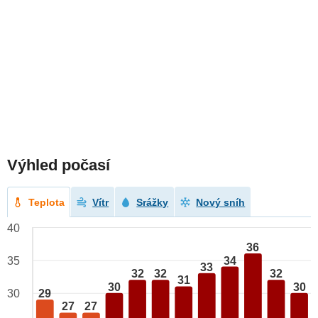
Výhled počasí
Teplota
Vítr
Srážky
Nový sníh
40
36
34
35
33
32
32
32
31
30
30
29
30
27
27