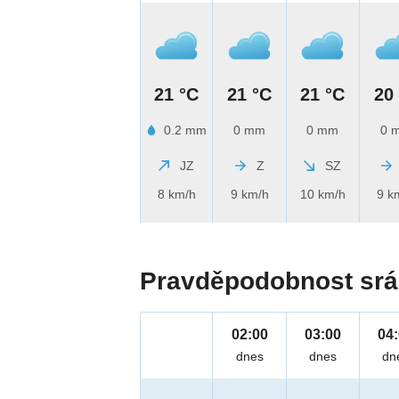
21 °C
21 °C
21 °C
20
0.2 mm
0 mm
0 mm
0 
JZ
Z
SZ
8 km/h
9 km/h
10 km/h
9 k
Pravděpodobnost srá
02:00
03:00
04
dnes
dnes
dn