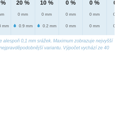
 %
20 %
10 %
0 %
0 %
0 %
mm
0 mm
0 mm
0 mm
0 mm
0 mm
8 mm
0.9 mm
0.2 mm
0 mm
0 mm
0 mm
e alespoň 0,1 mm srážek. Maximum zobrazuje nejvyšší
nejpravděpodobnější variantu. Výpočet vychází ze 40