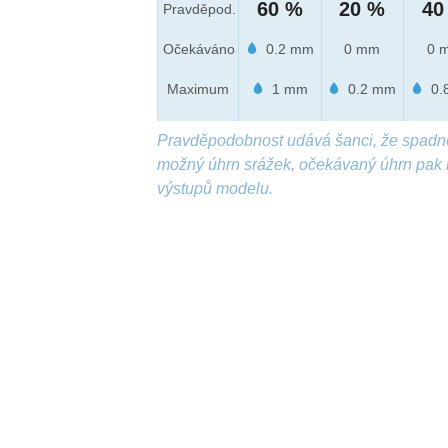
60 %
20 %
40
Pravděpod.
Očekáváno
0.2 mm
0 mm
0 
Maximum
1 mm
0.2 mm
0.
Pravděpodobnost udává šanci, že spadn
možný úhrn srážek, očekávaný úhrn pak 
výstupů modelu.