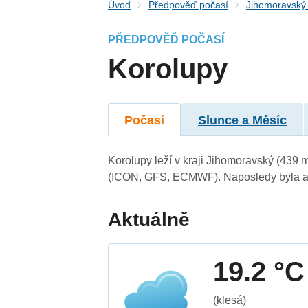
Úvod
Předpověď počasí
Jihomoravský 
PŘEDPOVĚĎ POČASÍ
Korolupy
Počasí
Slunce a Měsíc
Korolupy leží v kraji Jihomoravský (439 
(ICON, GFS, ECMWF). Naposledy byla ak
Aktuálně
19.2 °C
(klesá)