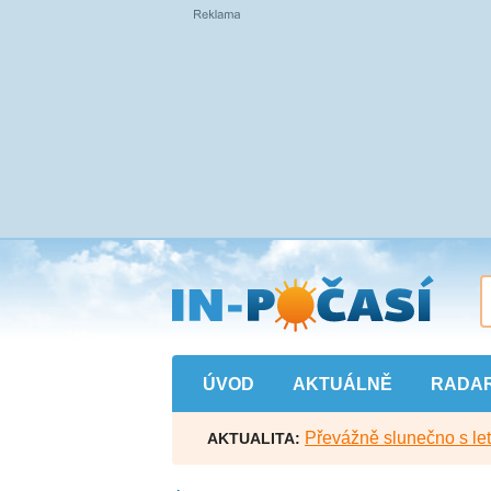
Přejít
na
hlavní
obsah
ÚVOD
AKTUÁLNĚ
RADA
Převážně slunečno s let
AKTUALITA: