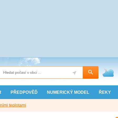
R
PŘEDPOVĚĎ
NUMERICKÝ
MODEL
ŘEKY
ními teplotami