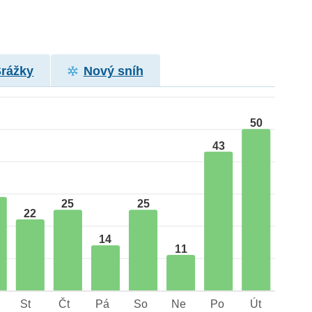
Srážky
Nový sníh
50
43
25
25
22
14
11
St
Čt
Pá
So
Ne
Po
Út