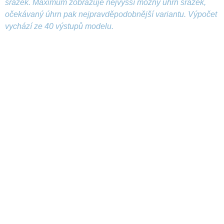
srážek. Maximum zobrazuje nejvyšší možný úhrn srážek,
očekávaný úhrn pak nejpravděpodobnější variantu. Výpočet
vychází ze 40 výstupů modelu.