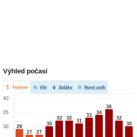
Výhled počasí
Teplota
Vítr
Srážky
Nový sníh
40
36
34
35
33
32
32
32
31
30
30
29
30
27
27