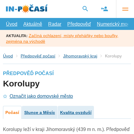
Přejít
na
hlavní
obsah
Úvod
Aktuálně
Radar
Předpověď
Numerický model
Začíná ochlazení, místy přeháňky nebo bouřky,
AKTUALITA:
zejména na východě
Úvod
Předpověď počasí
Jihomoravský kraj
Korolupy
PŘEDPOVĚĎ POČASÍ
Korolupy
Označit jako domovské město
Počasí
Slunce a Měsíc
Kvalita ovzduší
Korolupy leží v kraji Jihomoravský (439 m n. m.). Předpověď