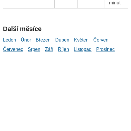
minut
Další měsíce
Leden
Únor
Březen
Duben
Květen
Červen
Červenec
Srpen
Září
Říjen
Listopad
Prosinec