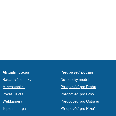
Aktuální počasí
Předpověď počasí
Radarové snímky
Numerický model
Meteostanice
Předpověď pro Prahu
Počasí u vás
Předpověď pro Brno
Webkamery
Předpověď pro Ostravu
Teplotní mapa
Předpověď pro Plzeň