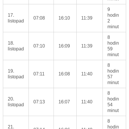
9
17.
hodin
07:08
16:10
11:39
listopad
2
minut
8
18.
hodin
07:10
16:09
11:39
listopad
59
minut
8
19.
hodin
07:11
16:08
11:40
listopad
57
minut
8
20.
hodin
07:13
16:07
11:40
listopad
54
minut
8
21.
hodin