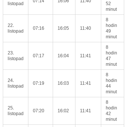
07:14
16:06
11:40
listopad
52
minut
8
22.
hodin
07:16
16:05
11:40
listopad
49
minut
8
23.
hodin
07:17
16:04
11:41
listopad
47
minut
8
24.
hodin
07:19
16:03
11:41
listopad
44
minut
8
25.
hodin
07:20
16:02
11:41
listopad
42
minut