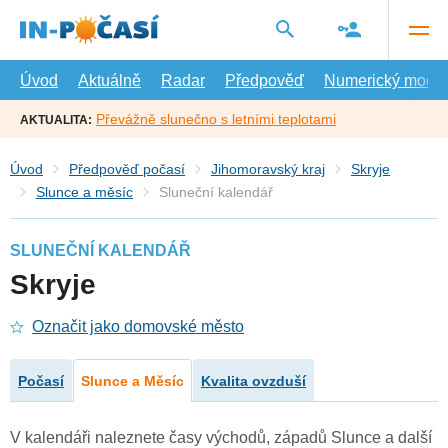
Přejít
na
hlavní
obsah
Úvod
Aktuálně
Radar
Předpověď
Numerický model
Převážně slunečno s letními teplotami
AKTUALITA:
Úvod
Předpověď počasí
Jihomoravský kraj
Skryje
Slunce a měsíc
Sluneční kalendář
SLUNEČNÍ KALENDÁŘ
Skryje
Označit jako domovské město
Počasí
Slunce a Měsíc
Kvalita ovzduší
V kalendáři naleznete časy východů, západů Slunce a další